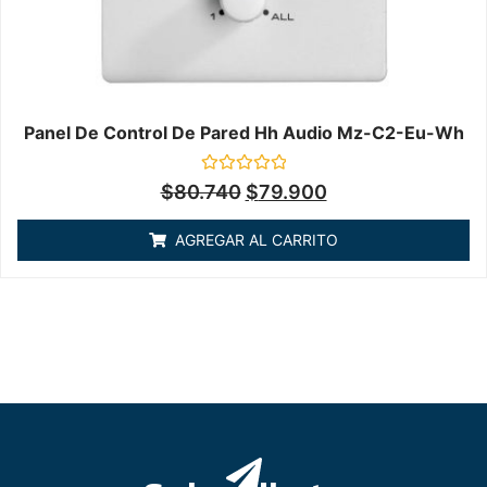
Panel De Control De Pared Hh Audio Mz-C2-Eu-Wh
Valorado
$
80.740
$
79.900
en
0
de
AGREGAR AL CARRITO
5