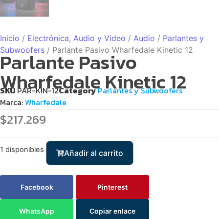
Inicio
/
Electrónica, Audio y Video
/
Audio
/
Parlantes y
Subwoofers
/ Parlante Pasivo Wharfedale Kinetic 12
Parlante Pasivo
Wharfedale Kinetic 12
SKU
PAR-KIN-12
Category
Parlantes y Subwoofers
Marca:
Wharfedale
$
217.269
1 disponibles
Añadir al carrito
Facebook
Pinterest
WhatsApp
Copiar enlace