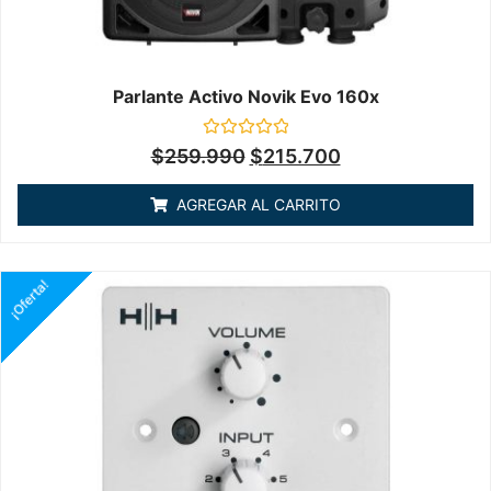
Parlante Activo Novik Evo 160x
Valorado
$
259.990
$
215.700
en
0
de
AGREGAR AL CARRITO
5
¡Oferta!