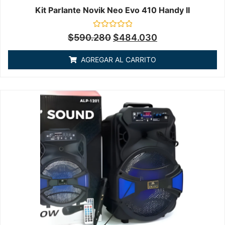
Kit Parlante Novik Neo Evo 410 Handy II
Valorado
$
590.280
$
484.030
en
0
de
AGREGAR AL CARRITO
5