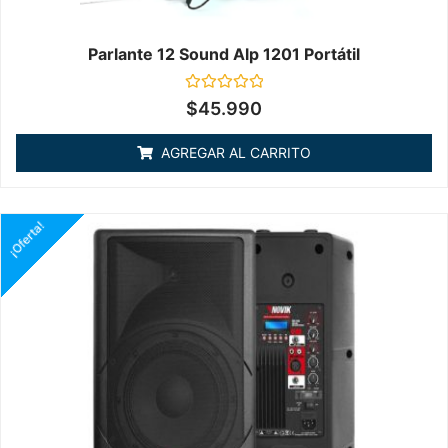
Parlante 12 Sound Alp 1201 Portátil
Valorado
$
45.990
en
0
de
AGREGAR AL CARRITO
5
¡Oferta!