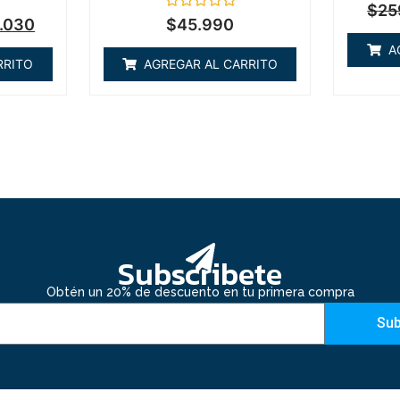
$
25
Valorado
.030
$
45.990
en
0
A
de
RRITO
AGREGAR AL CARRITO
5
Subscribete
Obtén un 20% de descuento en tu primera compra
Sub