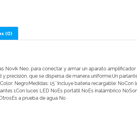
es (0)
Novik Neo, para conectar y armar un aparato amplificador o
d y precisión, que se dispersa de manera uniforme.Un parlante
olor: NegroMedidas: 15´´Incluye batería recargable: NoCon 
tes 1Con luces LED NoEs portátil NoEs inalámbrico NoSonid
OtrosEs a prueba de agua No