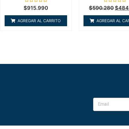
Valorado
Valorado
$
915.990
$
590.280
$
484
en
en
0
0
de
de
AGREGAR AL CARRITO
AGREGAR AL CA
5
5