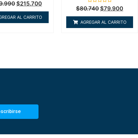
Valorado
9.990
$
215.700
en
Valorado
$
80.740
$
79.900
0
en
de
0
GREGAR AL CARRITO
5
de
AGREGAR AL CARRITO
5
scribirse