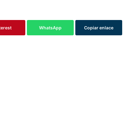
terest
WhatsApp
Copiar enlace