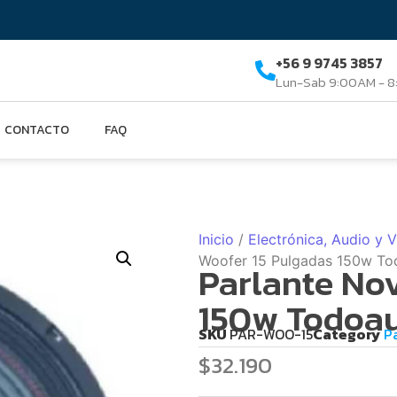
+56 9 9745 3857
Lun-Sab 9:00AM - 
CONTACTO
FAQ
Inicio
/
Electrónica, Audio y 
Woofer 15 Pulgadas 150w To
Parlante No
150w Todoau
SKU
PAR-WOO-15
Category
P
$
32.190