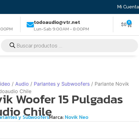
Mi Cuenta
todoaudio@vtr.net
0
$
0
8:00PM
Lun-Sab 9:00AM - 8:00PM
Video
/
Audio
/
Parlantes y Subwoofers
/ Parlante Novik
doaudio Chile
vik Woofer 15 Pulgadas
dio Chile
arlantes y Subwoofers
Marca:
Novik Neo