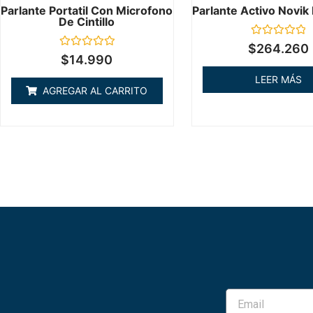
Parlante Portatil Con Microfono
Parlante Activo Novik
De Cintillo
Valorado
$
264.260
en
Valorado
$
14.990
0
en
de
0
LEER MÁS
5
de
AGREGAR AL CARRITO
5