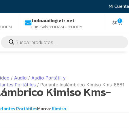
Mi Cuenta
todoaudio@vtr.net
0
$
0
8:00PM
Lun-Sab 9:00AM - 8:00PM
Video
/
Audio
/
Audio Portátil y
lantes Portátiles
/ Parlante Inalámbrico Kimiso Kms-6681
alámbrico Kimiso Kms-
rlantes Portátiles
Marca:
Kimiso