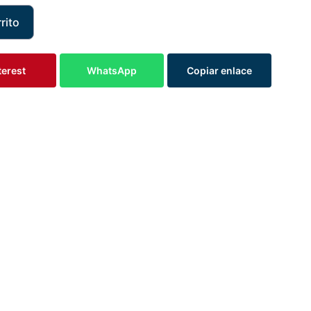
rito
terest
WhatsApp
Copiar enlace