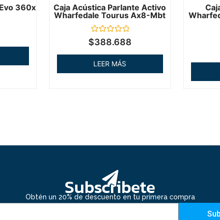
 Evo 360x
Caja Acústica Parlante Activo
Caj
Wharfedale Tourus Ax8-Mbt
Wharfed
Valorado
$
388.688
en
0
de
LEER MÁS
5
Subscribete
Obtén un 20% de descuento en tu primera compra
Sub