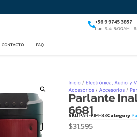
+56 9 9745 3857
Lun-Sab 9:00AM - 
CONTACTO
FAQ
Inicio
/
Electrónica, Audio y 
Accesorios
/
Accesorios
/
Par
Parlante In
6681
SKU
PAR-KIM-83
Category
Pa
$
31.595