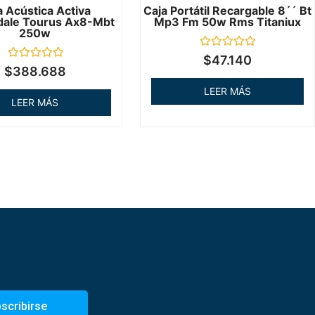
a Acústica Activa
Caja Portátil Recargable 8´´ Bt
ale Tourus Ax8-Mbt
Mp3 Fm 50w Rms Titaniux
250w
Valorado
$
47.140
en
Valorado
$
388.688
0
en
de
0
LEER MÁS
5
de
LEER MÁS
5
scribirse