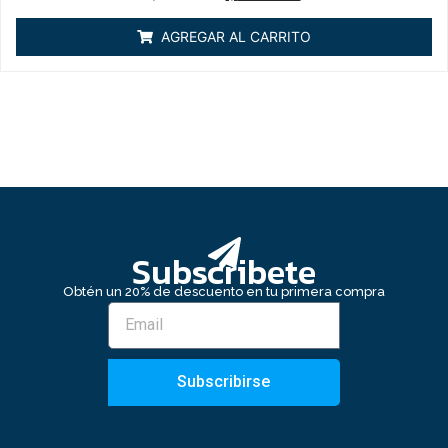
en
0
de
AGREGAR AL CARRITO
5
Subscribete
Obtén un 20% de descuento en tu primera compra
Subscribirse