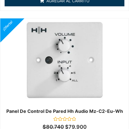
AGREGAR AL CARRITO
5
¡Oferta!
Panel De Control De Pared Hh Audio Mz-C2-Eu-Wh
Valorado
$
80.740
$
79.900