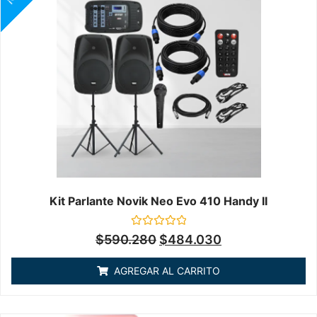
Kit Parlante Novik Neo Evo 410 Handy II
Valorado
$
590.280
$
484.030
en
0
de
AGREGAR AL CARRITO
5