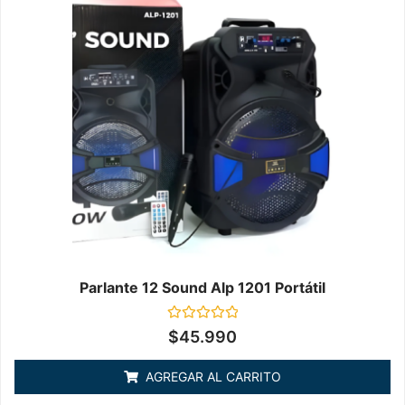
Parlante 12 Sound Alp 1201 Portátil
Valorado
$
45.990
en
0
de
AGREGAR AL CARRITO
5