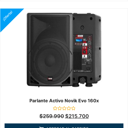
¡Oferta!
Parlante Activo Novik Evo 160x
Valorado
$
259.990
$
215.700
en
0
de