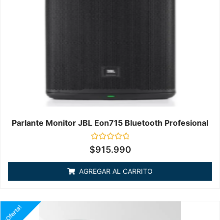
Parlante Monitor JBL Eon715 Bluetooth Profesional
Valorado
$
915.990
en
0
de
AGREGAR AL CARRITO
5
¡Oferta!