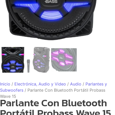
Inicio
/
Electrónica, Audio y Video
/
Audio
/
Parlantes y
Subwoofers
/ Parlante Con Bluetooth Portátil Probass
Wave 15
Parlante Con Bluetooth
Portátil Probass Wave 15