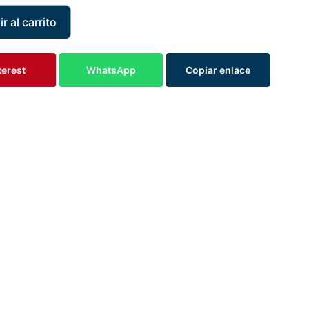
r al carrito
terest
WhatsApp
Copiar enlace