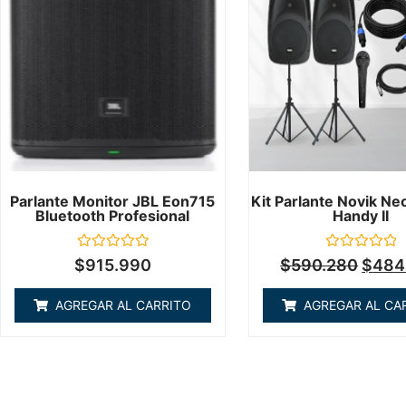
Parlante Monitor JBL Eon715
Kit Parlante Novik Ne
Bluetooth Profesional
Handy II
Valorado
Valorado
$
915.990
$
590.280
$
484
en
en
0
0
de
de
AGREGAR AL CARRITO
AGREGAR AL CA
5
5