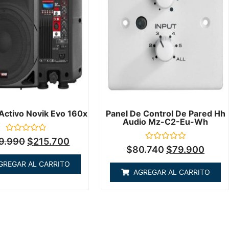
 Activo Novik Evo 160x
Panel De Control De Pared Hh
Audio Mz-C2-Eu-Wh
Valorado
9.990
$
215.700
en
Valorado
$
80.740
$
79.900
0
en
de
0
GREGAR AL CARRITO
5
de
AGREGAR AL CARRITO
5