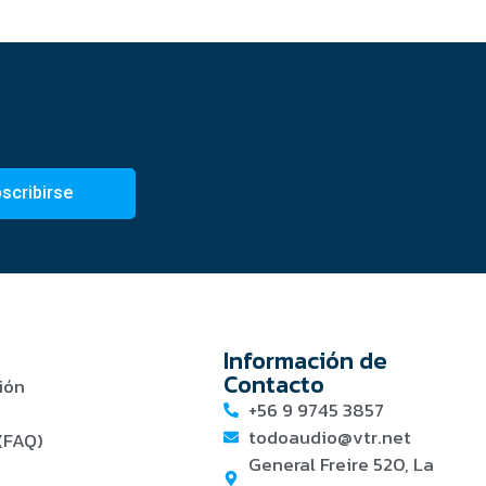
scribirse
Información de
Contacto
ión
+56 9 9745 3857
todoaudio@vtr.net
(FAQ)
General Freire 520, La