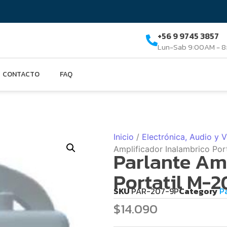
+56 9 9745 3857
Lun-Sab 9:00AM - 
CONTACTO
FAQ
Inicio
/
Electrónica, Audio y 
Amplificador Inalambrico Por
Parlante Am
Portatil M-
SKU
PAR-207-9P
Category
P
$
14.090