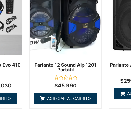
o Evo 410
Parlante 12 Sound Alp 1201
Parlante
Portátil
$
25
Valorado
.030
$
45.990
en
0
A
de
RRITO
AGREGAR AL CARRITO
5