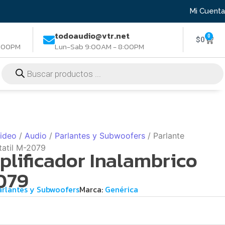
Mi Cuenta
todoaudio@vtr.net
0
$
0
8:00PM
Lun-Sab 9:00AM - 8:00PM
Video
/
Audio
/
Parlantes y Subwoofers
/ Parlante
tatil M-2079
plificador Inalambrico
2079
arlantes y Subwoofers
Marca:
Genérica