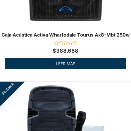
Caja Acústica Activa Wharfedale Tourus Ax8-Mbt 250w
Valorado
$
388.688
en
0
de
LEER MÁS
5
Sin Stock