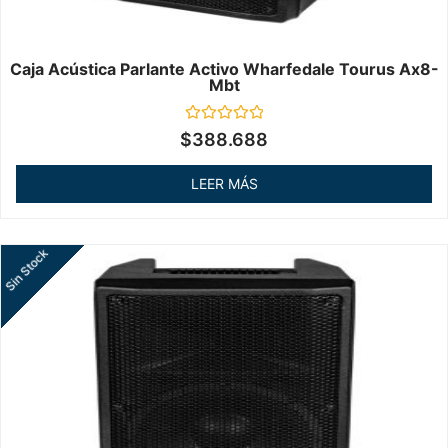
Caja Acústica Parlante Activo Wharfedale Tourus Ax8-
Mbt
Valorado
$
388.688
en
0
de
LEER MÁS
5
Sin Stock