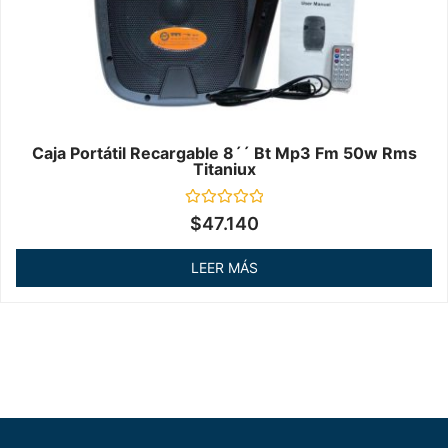
Caja Portátil Recargable 8´´ Bt Mp3 Fm 50w Rms
Titaniux
Valorado
$
47.140
en
0
de
LEER MÁS
5