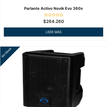
Parlante Activo Novik Evo 360x
Valorado
$
264.260
en
0
de
LEER MÁS
5
Sin Stock