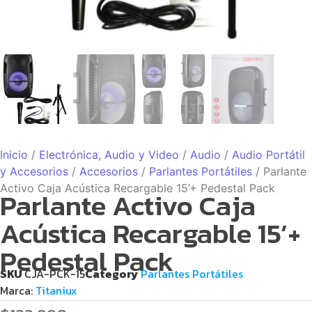
Inicio
/
Electrónica, Audio y Video
/
Audio
/
Audio Portátil
y Accesorios
/
Accesorios
/
Parlantes Portátiles
/ Parlante
Activo Caja Acústica Recargable 15’+ Pedestal Pack
Parlante Activo Caja
Acústica Recargable 15’+
Pedestal Pack
SKU
CJA-PCK-15
Category
Parlantes Portátiles
Marca:
Titaniux