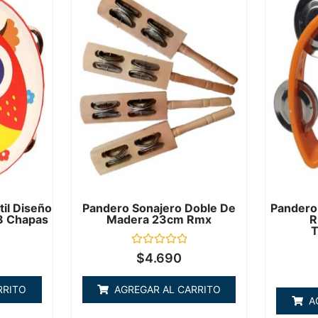
til Diseño
Pandero Sonajero Doble De
Pandero
8 Chapas
Madera 23cm Rmx
R
T
Valorado
$
4.690
en
0
de
RRITO
AGREGAR AL CARRITO
5
A