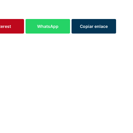
terest
WhatsApp
Copiar enlace