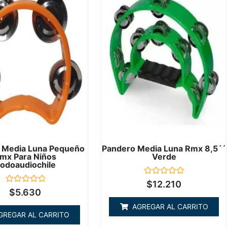
 Media Luna Pequeño
Pandero Media Luna Rmx 8,5´´
mx Para Niños
Verde
odoaudiochile
Valorado
$
12.210
en
Valorado
$
5.630
0
en
de
0
AGREGAR AL CARRITO
5
de
GREGAR AL CARRITO
5