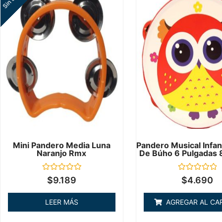
Mini Pandero Media Luna
Pandero Musical Infan
Naranjo Rmx
De Búho 6 Pulgadas 
Valorado
Valorado
$
9.189
$
4.690
en
en
0
0
de
de
LEER MÁS
AGREGAR AL CA
5
5