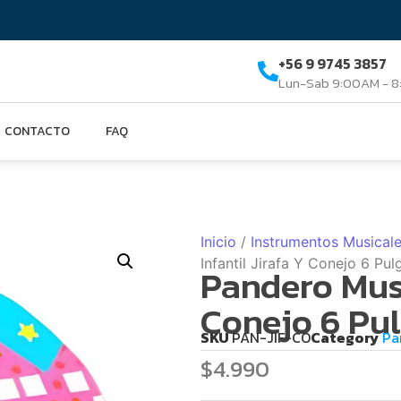
+56 9 9745 3857
Lun-Sab 9:00AM - 
CONTACTO
FAQ
Inicio
/
Instrumentos Musical
Infantil Jirafa Y Conejo 6 P
Pandero Musi
Conejo 6 Pu
SKU
PAN-JIF-CO
Category
Pa
$
4.990