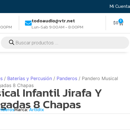
Mi Cuenta
todoaudio@vtr.net
0
$
0
8:00PM
Lun-Sab 9:00AM - 8:00PM
es
/
Baterías y Percusión
/
Panderos
/ Pandero Musical
ulgadas 8 Chapas
cal Infantil Jirafa Y
lgadas 8 Chapas
nderos
Marca:
Artidix