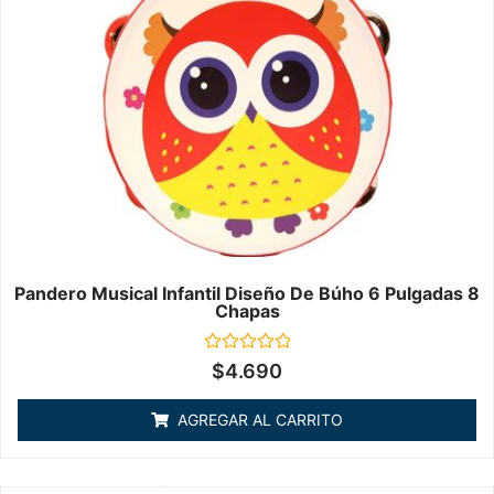
Pandero Musical Infantil Diseño De Búho 6 Pulgadas 8
Chapas
Valorado
$
4.690
en
0
de
AGREGAR AL CARRITO
5