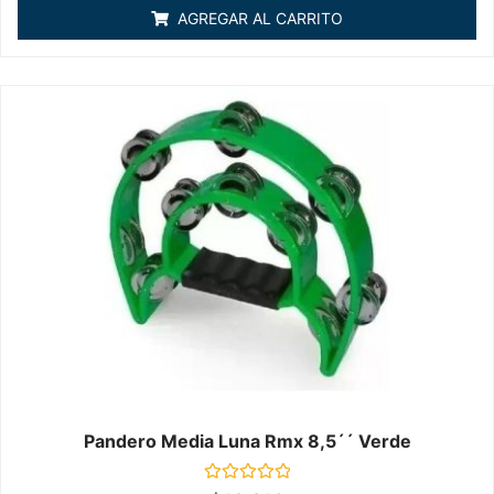
de
AGREGAR AL CARRITO
5
Pandero Media Luna Rmx 8,5´´ Verde