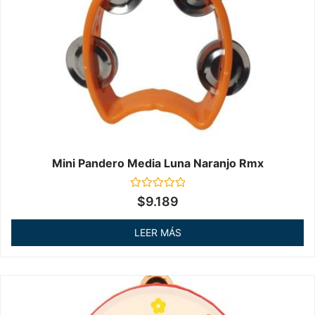
Mini Pandero Media Luna Naranjo Rmx
Valorado
$
9.189
en
0
de
LEER MÁS
5