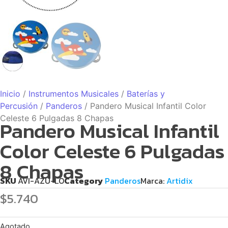
Inicio
/
Instrumentos Musicales
/
Baterías y
Percusión
/
Panderos
/ Pandero Musical Infantil Color
Celeste 6 Pulgadas 8 Chapas
Pandero Musical Infantil
Color Celeste 6 Pulgadas
8 Chapas
SKU
AVI-AZU-LO
Category
Panderos
Marca:
Artidix
$
5.740
Agotado