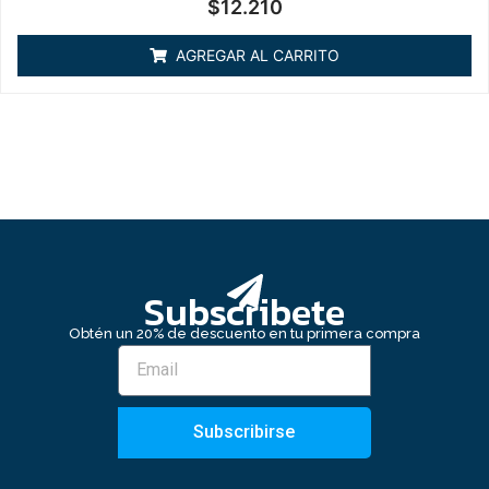
Valorado
$
12.210
en
0
de
AGREGAR AL CARRITO
5
Subscribete
Obtén un 20% de descuento en tu primera compra
Subscribirse