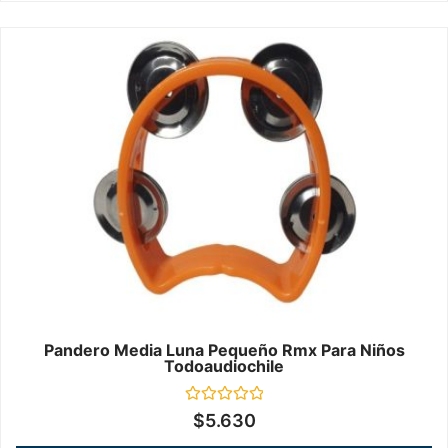
Pandero Media Luna Pequeño Rmx Para Niños
Todoaudiochile
Valorado
$
5.630
en
0