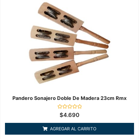
Pandero Sonajero Doble De Madera 23cm Rmx
Valorado
$
4.690
en
0
de
AGREGAR AL CARRITO
5