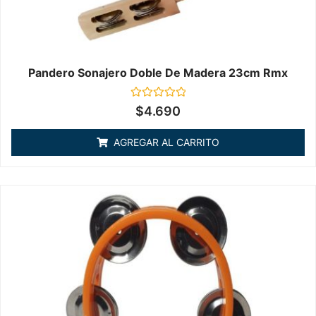
Pandero Sonajero Doble De Madera 23cm Rmx
Valorado
$
4.690
en
0
de
AGREGAR AL CARRITO
5