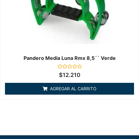
Pandero Media Luna Rmx 8,5´´ Verde
Valorado
$
12.210
en
0
de
AGREGAR AL CARRITO
5