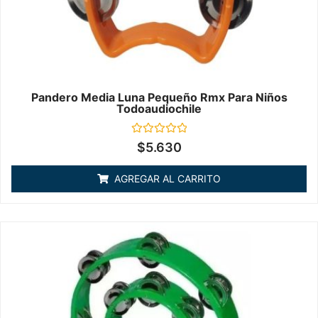
Pandero Media Luna Pequeño Rmx Para Niños
Todoaudiochile
Valorado
$
5.630
en
0
de
AGREGAR AL CARRITO
5