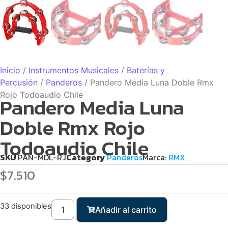
Inicio
/
Instrumentos Musicales
/
Baterías y
Percusión
/
Panderos
/ Pandero Media Luna Doble Rmx
Rojo Todoaudio Chile
Pandero Media Luna
Doble Rmx Rojo
Todoaudio Chile
SKU
PAN-MDL-RJ
Category
Panderos
Marca:
RMX
$
7.510
33 disponibles
Añadir al carrito