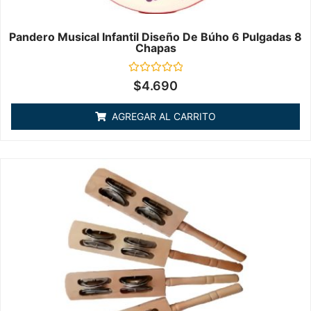
Pandero Musical Infantil Diseño De Búho 6 Pulgadas 8
Chapas
Valorado
$
4.690
en
0
de
AGREGAR AL CARRITO
5