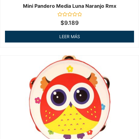
Mini Pandero Media Luna Naranjo Rmx
Valorado
$
9.189
en
0
de
LEER MÁS
5