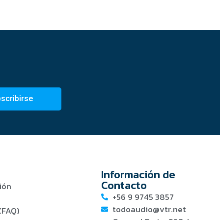
scribirse
Información de
Contacto
ión
+56 9 9745 3857
todoaudio@vtr.net
(FAQ)