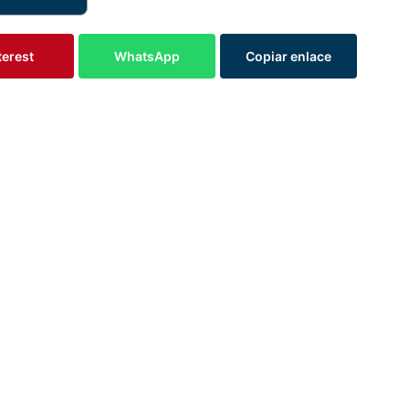
terest
WhatsApp
Copiar enlace