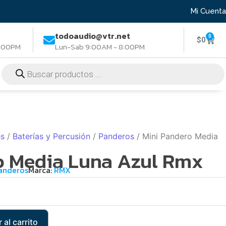
Mi Cuenta
todoaudio@vtr.net
0
$
0
8:00PM
Lun-Sab 9:00AM - 8:00PM
es
/
Baterías y Percusión
/
Panderos
/ Mini Pandero Media
o Media Luna Azul Rmx
anderos
Marca:
RMX
 al carrito