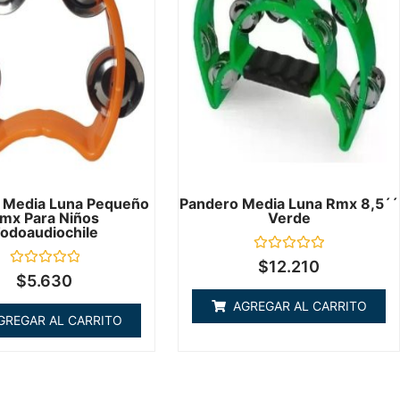
 Media Luna Pequeño
Pandero Media Luna Rmx 8,5´´
mx Para Niños
Verde
odoaudiochile
Valorado
$
12.210
en
Valorado
$
5.630
0
en
de
0
AGREGAR AL CARRITO
5
de
GREGAR AL CARRITO
5