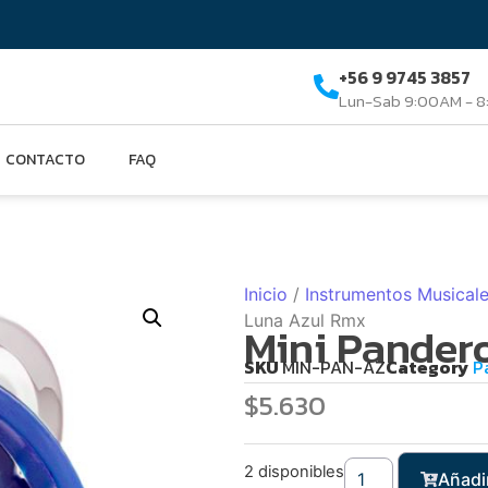
+56 9 9745 3857
Lun-Sab 9:00AM - 
CONTACTO
FAQ
Inicio
/
Instrumentos Musical
Luna Azul Rmx
Mini Pander
SKU
MIN-PAN-AZ
Category
P
$
5.630
2 disponibles
Añadir