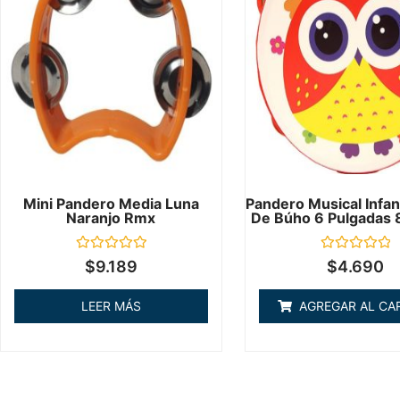
Mini Pandero Media Luna
Pandero Musical Infan
Naranjo Rmx
De Búho 6 Pulgadas 
Valorado
Valorado
$
9.189
$
4.690
en
en
0
0
de
de
LEER MÁS
AGREGAR AL CA
5
5