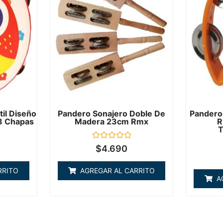
til Diseño
Pandero Sonajero Doble De
Pandero
8 Chapas
Madera 23cm Rmx
R
T
Valorado
$
4.690
en
0
de
RRITO
AGREGAR AL CARRITO
5
A