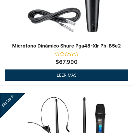
Micrófono Dinámico Shure Pga48-Xlr Pb-B5e2
Valorado
$
67.990
en
0
de
LEER MÁS
5
Sin Stock