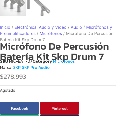
Inicio
/
Electrónica, Audio y Video
/
Audio
/
Micrófonos y
Preamplificadores
/
Micrófonos
/ Micrófono De Percusión
Batería Kit Skp Drum 7
Micrófono De Percusión
Batería Kit Skp Drum 7
SKU
MIC-BAT-D7
Category
Micrófonos
Marca:
SKP
,
SKP Pro Audio
$
278.993
Agotado
Facebook
Pinterest