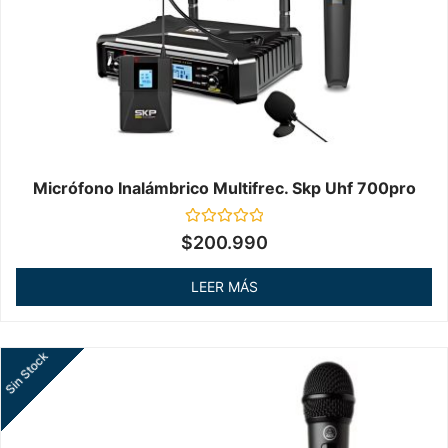
Micrófono Inalámbrico Multifrec. Skp Uhf 700pro
Valorado
$
200.990
en
0
de
LEER MÁS
5
Sin Stock