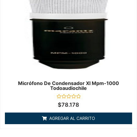
Micrófono De Condensador Xl Mpm-1000
Todoaudiochile
Valorado
$
78.178
en
0
de
AGREGAR AL CARRITO
5