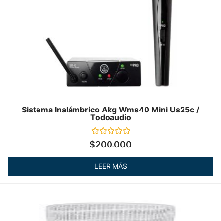
Sistema Inalámbrico Akg Wms40 Mini Us25c /
Todoaudio
Valorado
$
200.000
en
0
de
LEER MÁS
5