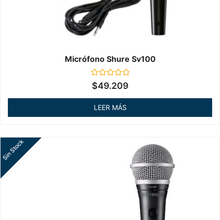
Micrófono Shure Sv100
Valorado
$
49.209
en
0
de
LEER MÁS
5
Sin Stock