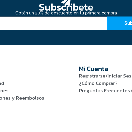
Subscribete
Obtén un 20% de descuento en tu primera compra
Sub
Mi Cuenta
Registrarse/Iniciar Ses
ad
¿Cómo Comprar?
ones
Preguntas Frecuentes 
viones y Reembolsos