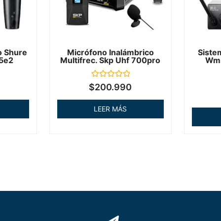
o Shure
Micrófono Inalámbrico
Siste
5e2
Multifrec. Skp Uhf 700pro
Wms
Valorado
$
200.990
en
0
de
LEER MÁS
5