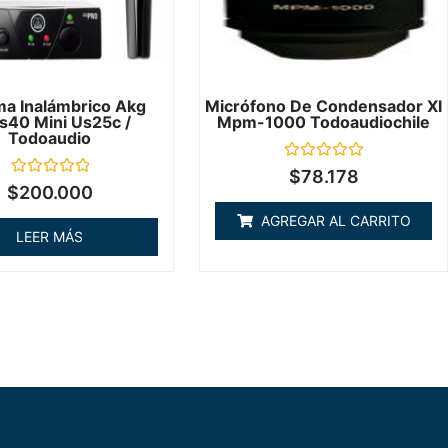
ma Inalámbrico Akg
Micrófono De Condensador Xl
40 Mini Us25c /
Mpm-1000 Todoaudiochile
Todoaudio
Valorado
$
78.178
en
Valorado
$
200.000
0
en
de
0
AGREGAR AL CARRITO
5
de
LEER MÁS
5