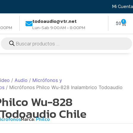
Mi Cuenta
todoaudio@vtr.net
0
$
0
8:00PM
Lun-Sab 9:00AM - 8:00PM
Video
/
Audio
/
Micrófonos y
os
/ Micrófonos Philco Wu-828 Inalambrico Todoaudio
Philco Wu-828
 Todoaudio Chile
icrófonos
Marca:
Philco