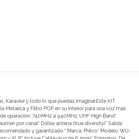
as, Karaoke y todo lo qué puedas imaginar.Este KIT
a Metalica y Filtro POP en su interior para una voz más
ncia de operación: 740MHz a 940MHz, UHF High Band*
umen por canal* Doble antena (true diversity)* Salida
recomendado y garantizado.* Marca: Philco* Modelo: WU-
.3mm y XLR* Incluye Cable plug de 6.3mm* Formatos: De