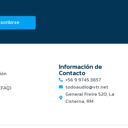
scribirse
Información de
Contacto
ión
+56 9 9745 3857
todoaudio@vtr.net
(FAQ)
General Freire 520, La
Cisterna, RM