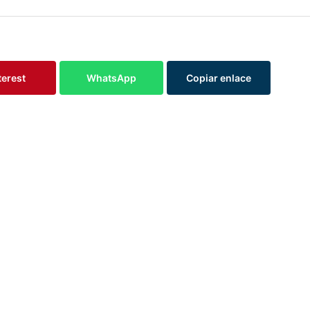
terest
WhatsApp
Copiar enlace