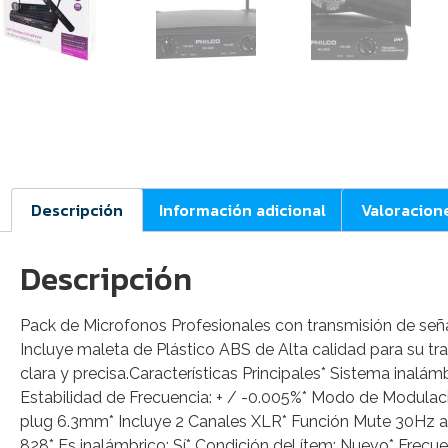
Descripción
Información adicional
Valoracion
Descripción
Pack de Microfonos Profesionales con transmisión de seña
Incluye maleta de Plástico ABS de Alta calidad para su tr
clara y precisa.Características Principales* Sistema ina
Estabilidad de Frecuencia: + / -0.005%* Modo de Modulaci
plug 6.3mm* Incluye 2 Canales XLR* Función Mute 30Hz a
828* Es inalámbrico: Sí* Condición del ítem: Nuevo* Fre