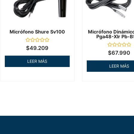
Micrófono Shure Sv100
Micrófono Dinámic
Pga48-Xlr Pb-B
Valorado
$
49.209
en
Valorado
$
67.990
0
en
de
0
LEER MÁS
5
de
LEER MÁS
5