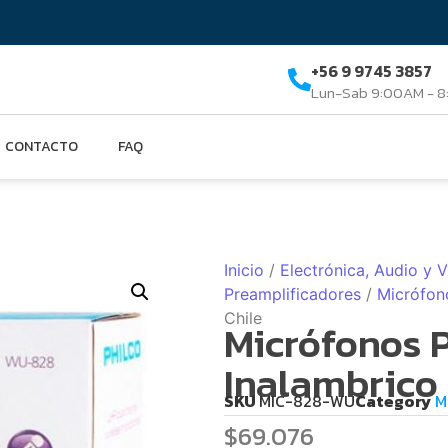
+56 9 9745 3857
Lun-Sab 9:00AM - 
CONTACTO
FAQ
Inicio
/
Electrónica, Audio y 
Preamplificadores
/
Micrófon
Chile
Micrófonos 
Inalambrico
SKU
MIC-828-WU
Category
M
$
69.076