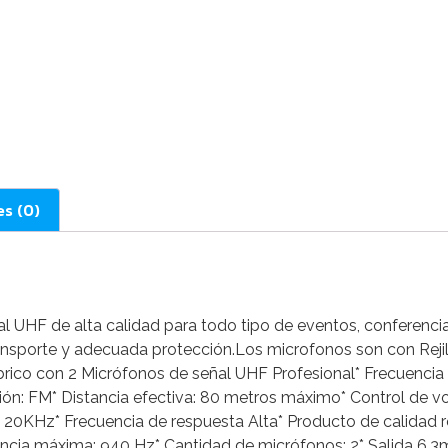
es (0)
l UHF de alta calidad para todo tipo de eventos, conferenci
ansporte y adecuada protección.Los microfonos son con Rejill
lámbrico con 2 Micrófonos de señal UHF Profesional* Frecue
ón: FM* Distancia efectiva: 80 metros máximo* Control de vol
 20KHz* Frecuencia de respuesta Alta* Producto de calidad 
cuencia máxima: 940 Hz* Cantidad de micrófonos: 2* Salida 6