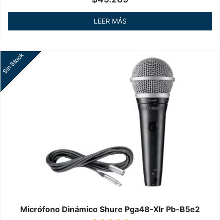
en
0
de
LEER MÁS
5
Sin Stock
Micrófono Dinámico Shure Pga48-Xlr Pb-B5e2