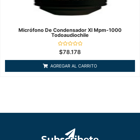
Micrófono De Condensador Xl Mpm-1000
Todoaudiochile
Valorado
$
78.178
en
0
de
AGREGAR AL CARRITO
5
Subscribete