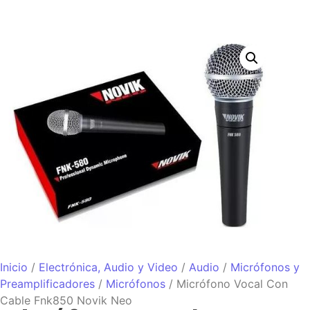
Inicio
/
Electrónica, Audio y Video
/
Audio
/
Micrófonos y
Preamplificadores
/
Micrófonos
/ Micrófono Vocal Con
Cable Fnk850 Novik Neo