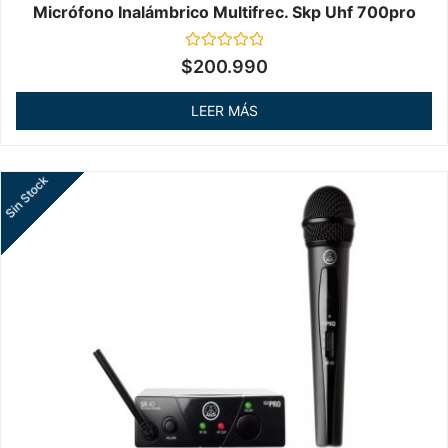
Micrófono Inalámbrico Multifrec. Skp Uhf 700pro
Valorado
$
200.990
en
0
de
LEER MÁS
5
Sin Stock