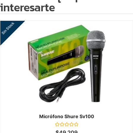
interesarte
Sin Stock
Micrófono Shure Sv100
Valorado
$
49.209