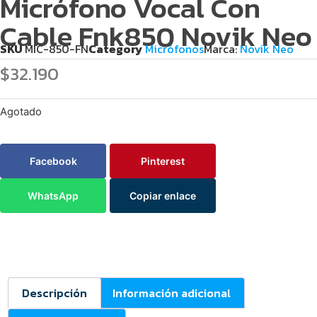
Micrófono Vocal Con
Cable Fnk850 Novik Neo
SKU
MIC-850-FN
Category
Micrófonos
Marca:
Novik Neo
$
32.190
Agotado
Facebook
Pinterest
WhatsApp
Copiar enlace
Descripción
Información adicional