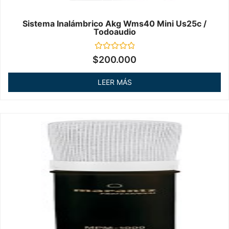
Sistema Inalámbrico Akg Wms40 Mini Us25c /
Todoaudio
Valorado
$
200.000
en
0
de
LEER MÁS
5