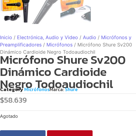
Inicio
/
Electrónica, Audio y Video
/
Audio
/
Micrófonos y
Preamplificadores
/
Micrófonos
/ Micrófono Shure Sv200
Dinámico Cardioide Negro Todoaudiochil
Micrófono Shure Sv200
Dinámico Cardioide
Negro Todoaudiochil
Category
Micrófonos
Marca:
Shure
$
58.639
Agotado