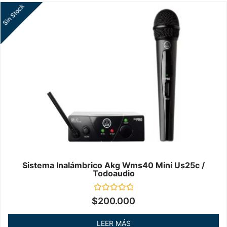
Sin Stock
Sistema Inalámbrico Akg Wms40 Mini Us25c /
Todoaudio
Valorado
$
200.000
en
0
de
LEER MÁS
5