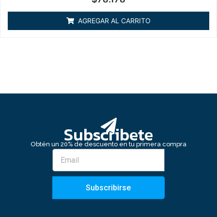
en
0
de
AGREGAR AL CARRITO
5
Subscribete
Obtén un 20% de descuento en tu primera compra
Subscribirse