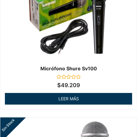
Micrófono Shure Sv100
Valorado
$
49.209
en
0
de
LEER MÁS
5
Sin Stock