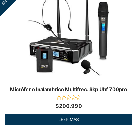
Micrófono Inalámbrico Multifrec. Skp Uhf 700pro
Valorado
$
200.990
en
0
de
LEER MÁS
5