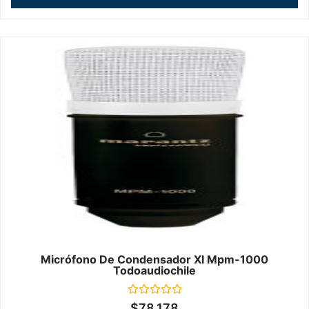
Micrófono De Condensador Xl Mpm-1000
Todoaudiochile
Valorado
$
78.178