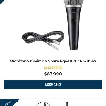
Micrófono Dinámico Shure Pga48-Xlr Pb-B5e2
Valorado
$
67.990
en
0
de
LEER MÁS
5
Sin Stock