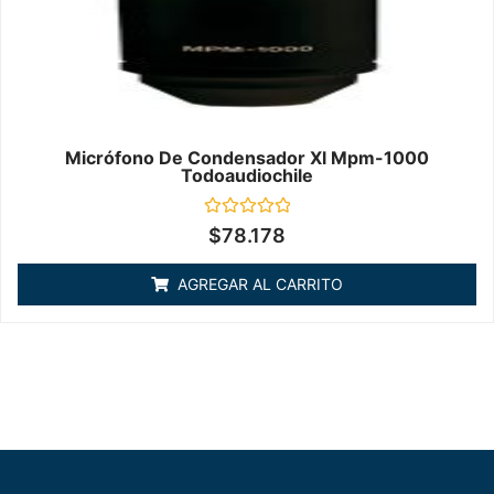
Micrófono De Condensador Xl Mpm-1000
Todoaudiochile
Valorado
$
78.178
en
0
de
AGREGAR AL CARRITO
5