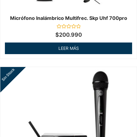
Micrófono Inalámbrico Multifrec. Skp Uhf 700pro
Valorado
$
200.990
en
0
de
LEER MÁS
5
Sin Stock