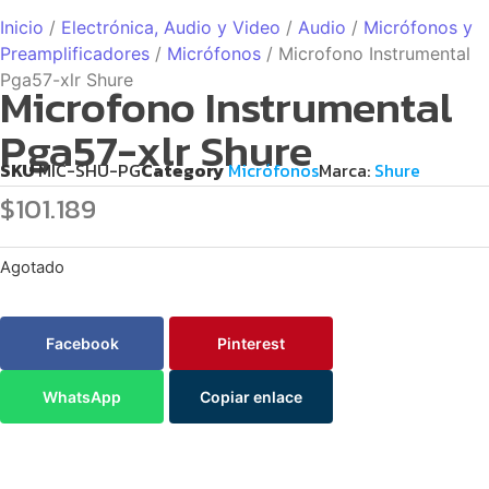
Inicio
/
Electrónica, Audio y Video
/
Audio
/
Micrófonos y
Preamplificadores
/
Micrófonos
/ Microfono Instrumental
Pga57-xlr Shure
Microfono Instrumental
Pga57-xlr Shure
SKU
MIC-SHU-PG
Category
Micrófonos
Marca:
Shure
$
101.189
Agotado
Facebook
Pinterest
WhatsApp
Copiar enlace