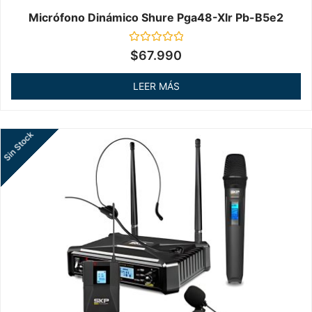
Micrófono Dinámico Shure Pga48-Xlr Pb-B5e2
Valorado
$
67.990
en
0
de
LEER MÁS
5
Sin Stock