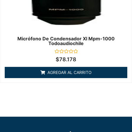
Micrófono De Condensador Xl Mpm-1000
Todoaudiochile
Valorado
$
78.178
en
0
de
AGREGAR AL CARRITO
5