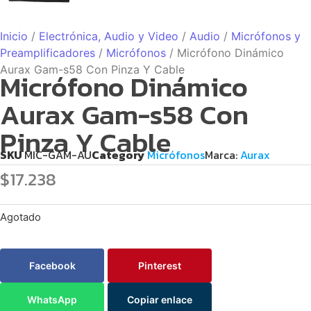
Inicio
/
Electrónica, Audio y Video
/
Audio
/
Micrófonos y
Preamplificadores
/
Micrófonos
/ Micrófono Dinámico
Aurax Gam-s58 Con Pinza Y Cable
Micrófono Dinámico
Aurax Gam-s58 Con
Pinza Y Cable
SKU
MIC-GAM-AU
Category
Micrófonos
Marca:
Aurax
$
17.238
Agotado
Facebook
Pinterest
WhatsApp
Copiar enlace