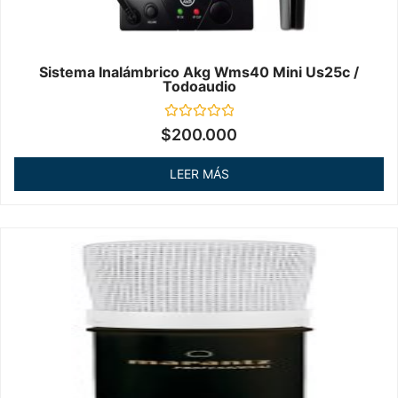
Sistema Inalámbrico Akg Wms40 Mini Us25c /
Todoaudio
Valorado
$
200.000
en
0
de
LEER MÁS
5