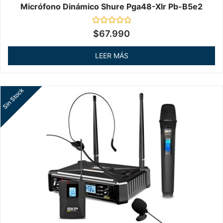
Micrófono Dinámico Shure Pga48-Xlr Pb-B5e2
Valorado
$
67.990
en
0
de
LEER MÁS
5
Sin Stock