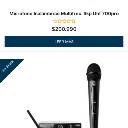
Micrófono Inalámbrico Multifrec. Skp Uhf 700pro
Valorado
$
200.990
en
0
de
LEER MÁS
5
Sin Stock