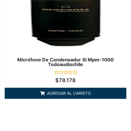
Micrófono De Condensador Xl Mpm-1000
Todoaudiochile
Valorado
$
78.178
en
0
de
AGREGAR AL CARRITO
5