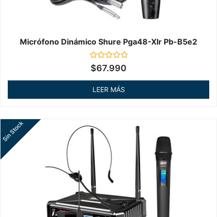
Micrófono Dinámico Shure Pga48-Xlr Pb-B5e2
Valorado
$
67.990
en
0
de
LEER MÁS
5
Sin Stock