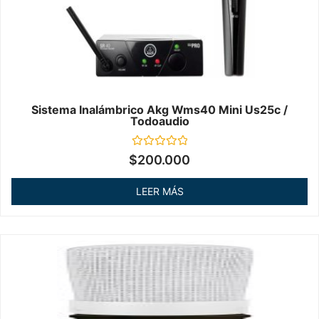
Sistema Inalámbrico Akg Wms40 Mini Us25c /
Todoaudio
Valorado
$
200.000
en
0
de
LEER MÁS
5