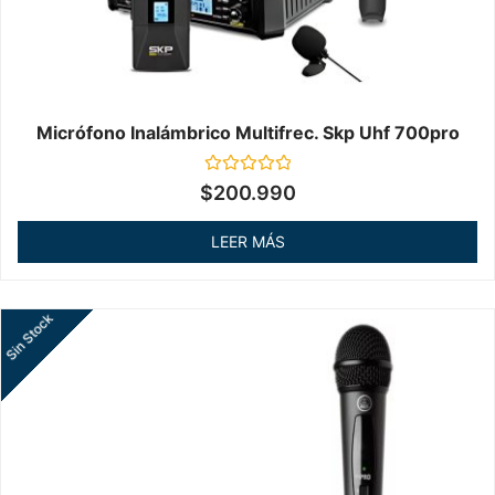
Micrófono Inalámbrico Multifrec. Skp Uhf 700pro
Valorado
$
200.990
en
0
de
LEER MÁS
5
Sin Stock