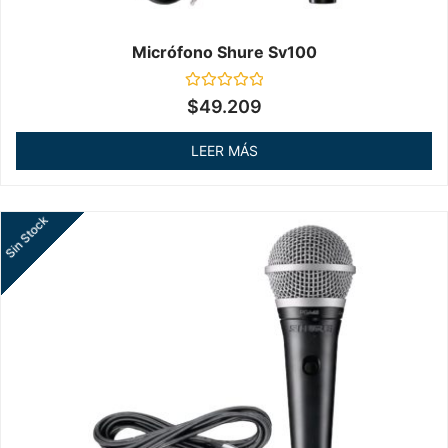
Micrófono Shure Sv100
Valorado
$
49.209
en
0
de
LEER MÁS
5
Sin Stock