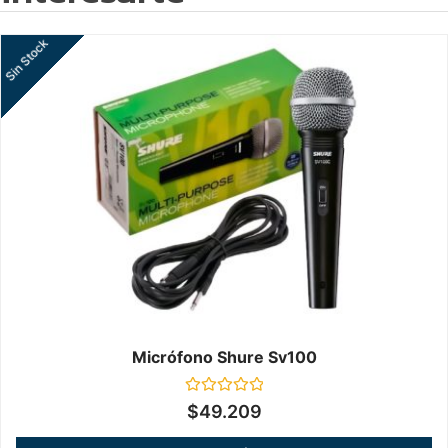
Sin Stock
Micrófono Shure Sv100
Valorado
$
49.209
en
0
de