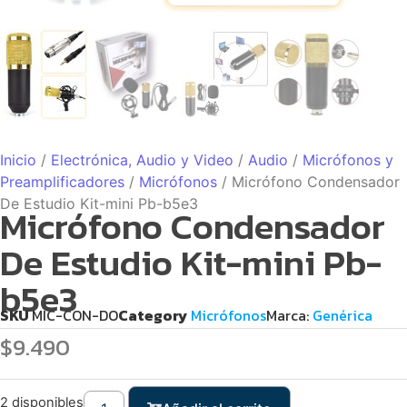
Inicio
/
Electrónica, Audio y Video
/
Audio
/
Micrófonos y
Preamplificadores
/
Micrófonos
/ Micrófono Condensador
De Estudio Kit-mini Pb-b5e3
Micrófono Condensador
De Estudio Kit-mini Pb-
b5e3
SKU
MIC-CON-DO
Category
Micrófonos
Marca:
Genérica
$
9.490
2 disponibles