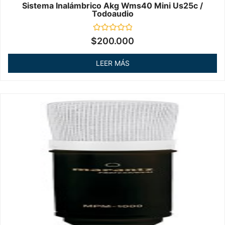
Sistema Inalámbrico Akg Wms40 Mini Us25c /
Todoaudio
Valorado
$
200.000
en
0
de
LEER MÁS
5