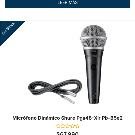
LEER MÁS
5
Sin Stock
Micrófono Dinámico Shure Pga48-Xlr Pb-B5e2
Valorado
$
67.990