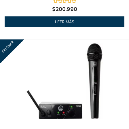
Valorado
$
200.990
en
0
de
LEER MÁS
5
Sin Stock