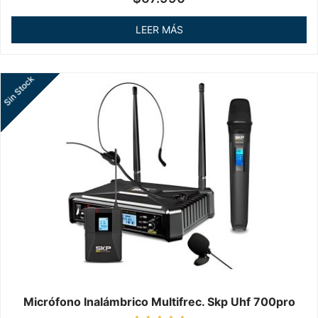
en
0
de
LEER MÁS
5
Sin Stock
Micrófono Inalámbrico Multifrec. Skp Uhf 700pro