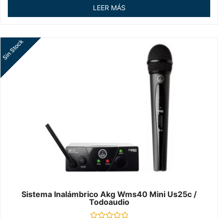
de
LEER MÁS
5
Sin Stock
Sistema Inalámbrico Akg Wms40 Mini Us25c /
Todoaudio