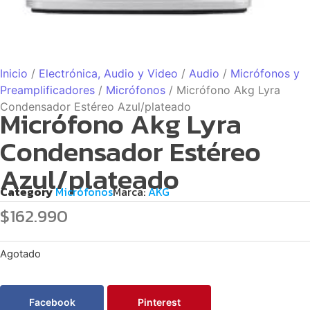
Inicio
/
Electrónica, Audio y Video
/
Audio
/
Micrófonos y
Preamplificadores
/
Micrófonos
/ Micrófono Akg Lyra
Condensador Estéreo Azul/plateado
Micrófono Akg Lyra
Condensador Estéreo
Azul/plateado
Category
Micrófonos
Marca:
AKG
$
162.990
Agotado
Facebook
Pinterest