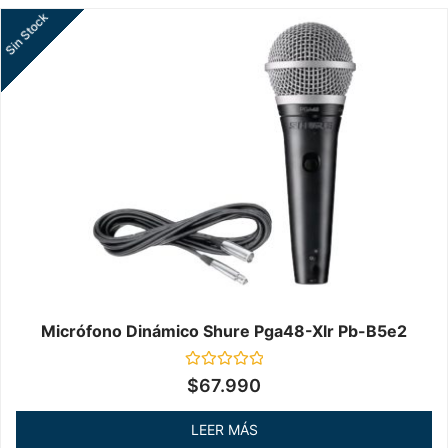
Sin Stock
Micrófono Dinámico Shure Pga48-Xlr Pb-B5e2
Valorado
$
67.990
en
0
de
LEER MÁS
5