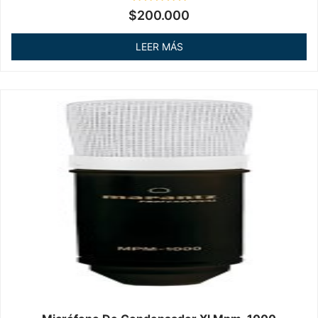
Valorado
$
200.000
en
0
de
LEER MÁS
5