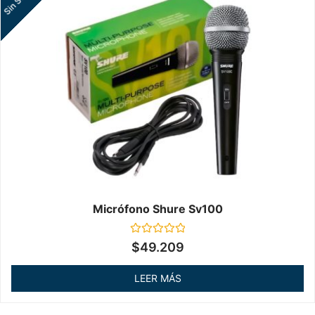
Micrófono Shure Sv100
Valorado
$
49.209
en
0
de
LEER MÁS
5