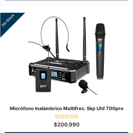
Sin Stock
Micrófono Inalámbrico Multifrec. Skp Uhf 700pro
Valorado
$
200.990
en
0