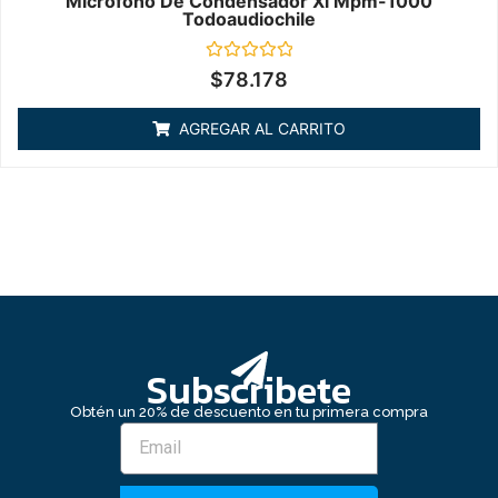
Micrófono De Condensador Xl Mpm-1000
Todoaudiochile
Valorado
$
78.178
en
0
de
AGREGAR AL CARRITO
5
Subscribete
Obtén un 20% de descuento en tu primera compra