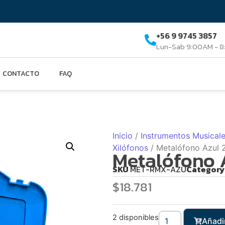
+56 9 9745 3857
Lun-Sab 9:00AM - 
CONTACTO
FAQ
Inicio
/
Instrumentos Musical
Xilófonos
/ Metalófono Azul
Metalófono 
SKU
MET-RMX-AZU
Category
$
18.781
2 disponibles
Añadir