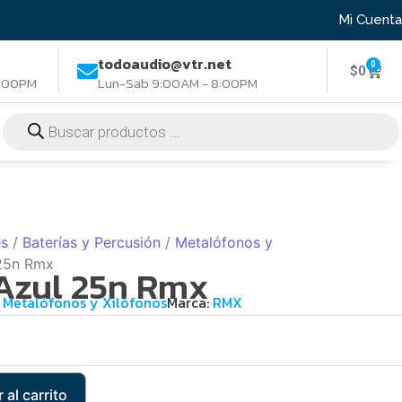
Mi Cuenta
todoaudio@vtr.net
0
$
0
8:00PM
Lun-Sab 9:00AM - 8:00PM
es
/
Baterías y Percusión
/
Metalófonos y
 25n Rmx
Azul 25n Rmx
Metalófonos y Xilófonos
Marca:
RMX
 al carrito