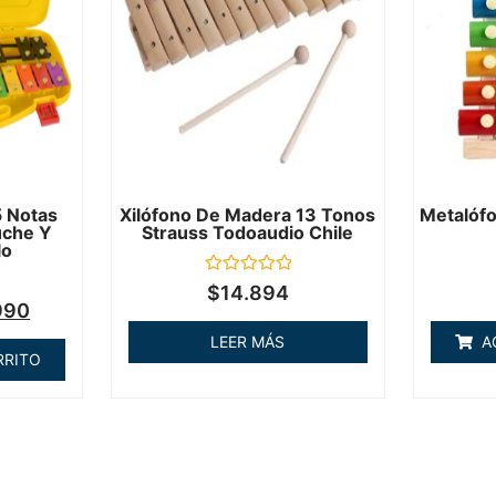
 Notas
Xilófono De Madera 13 Tonos
Metalófo
uche Y
Strauss Todoaudio Chile
lo
Valorado
$
14.894
en
990
0
de
LEER MÁS
A
5
RRITO