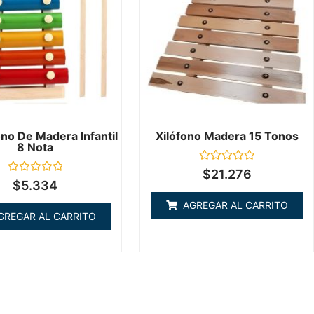
no De Madera Infantil
Xilófono Madera 15 Tonos
8 Nota
Valorado
$
21.276
en
Valorado
$
5.334
0
en
de
0
AGREGAR AL CARRITO
5
de
GREGAR AL CARRITO
5