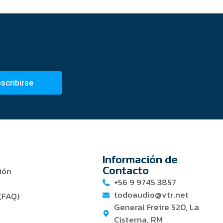
scribirse
Información de
Contacto
ión
+56 9 9745 3857
todoaudio@vtr.net
(FAQ)
General Freire 520, La
Cisterna, RM