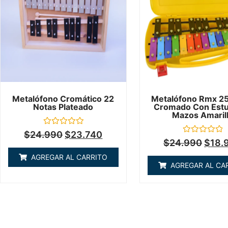
Metalófono Cromático 22
Metalófono Rmx 25
Notas Plateado
Cromado Con Est
Mazos Amaril
Valorado
$
24.990
$
23.740
en
Valorado
$
24.990
$
18.
0
en
de
0
AGREGAR AL CARRITO
5
de
AGREGAR AL CA
5