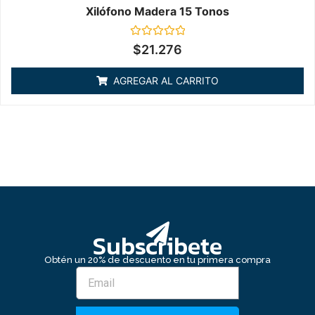
Xilófono Madera 15 Tonos
Valorado
$
21.276
en
0
de
AGREGAR AL CARRITO
5
Subscribete
Obtén un 20% de descuento en tu primera compra