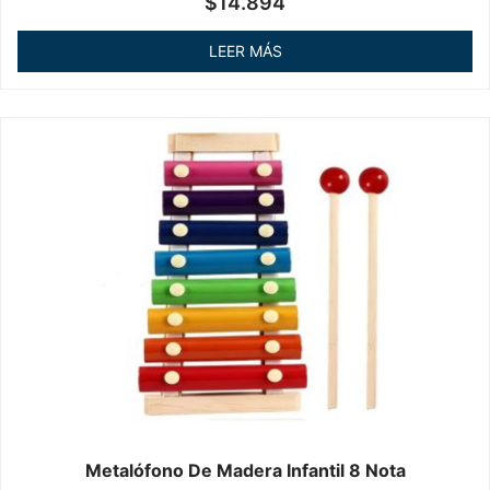
$
14.894
en
0
de
LEER MÁS
5
Metalófono De Madera Infantil 8 Nota