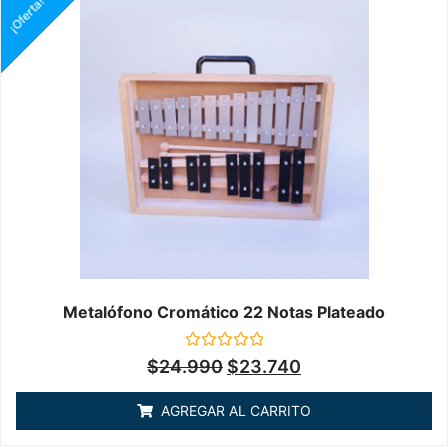
¡Oferta!
Metalófono Cromático 22 Notas Plateado
Valorado
$
24.990
$
23.740
en
0
de
AGREGAR AL CARRITO
5