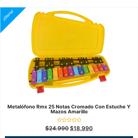
¡Oferta!
Metalófono Rmx 25 Notas Cromado Con Estuche Y
Mazos Amarillo
Valorado
$
24.990
$
18.990
en
0