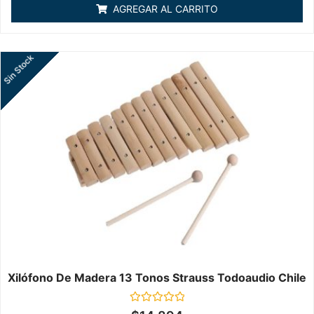
de
AGREGAR AL CARRITO
5
Sin Stock
Xilófono De Madera 13 Tonos Strauss Todoaudio Chile
Valorado