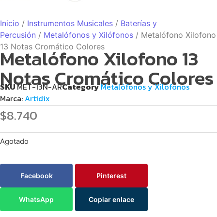
Inicio
/
Instrumentos Musicales
/
Baterías y
Percusión
/
Metalófonos y Xilófonos
/ Metalófono Xilofono
13 Notas Cromático Colores
Metalófono Xilofono 13
Notas Cromático Colores
SKU
MET-13N-AR
Category
Metalófonos y Xilófonos
Marca:
Artidix
$
8.740
Agotado
Facebook
Pinterest
WhatsApp
Copiar enlace