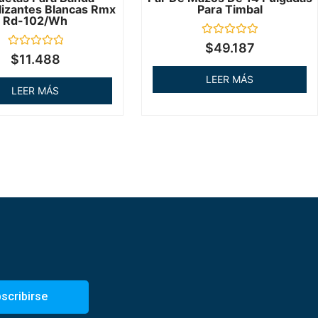
lizantes Blancas Rmx
Para Timbal
Rd-102/wh
Valorado
$
49.187
en
Valorado
$
11.488
0
en
de
0
LEER MÁS
5
de
LEER MÁS
5
scribirse