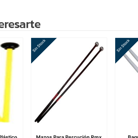
eresarte
Sin Stock
Sin Stock
lástico
Mazos Para Percución Rmx
Baq