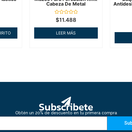
Cabeza De Metal
Antides
Valorado
$
11.488
en
0
de
RRITO
LEER MÁS
5
Subscribete
Obtén un 20% de descuento en tu primera compra
Sub