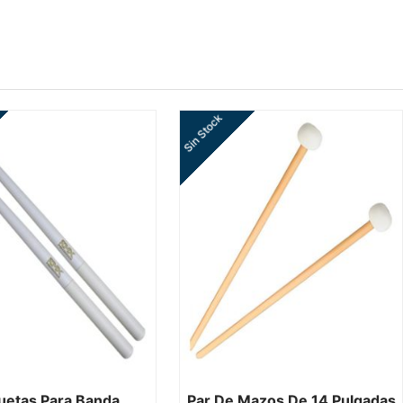
Sin Stock
uetas Para Banda
Par De Mazos De 14 Pulgadas