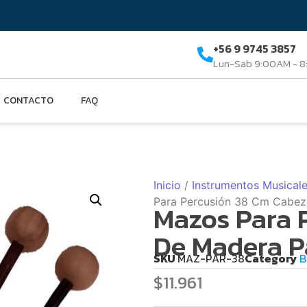
+56 9 9745 3857
Lun-Sab 9:00AM - 
CONTACTO
FAQ
Inicio
/
Instrumentos Musical
Para Percusión 38 Cm Cabez
Mazos Para 
De Madera P
SKU
MAZ-PAR-38
Category
B
$
11.961