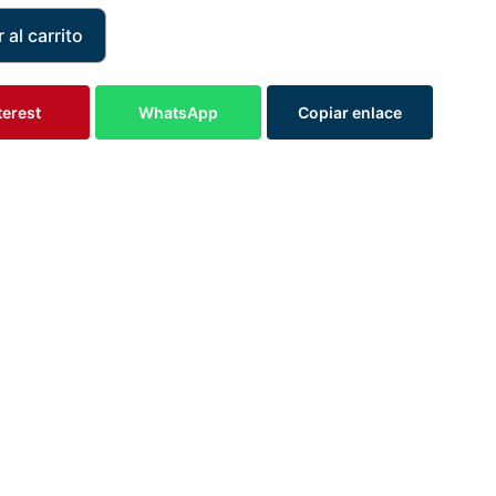
 al carrito
terest
WhatsApp
Copiar enlace