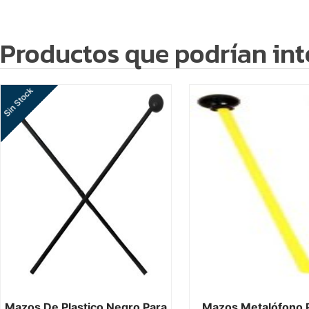
Productos que podrían int
Sin Stock
Mazos De Plastico Negro Para
Mazos Metalófono P