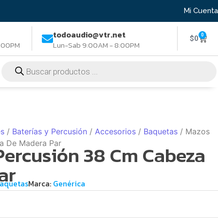
Mi Cuenta
todoaudio@vtr.net
0
$
0
8:00PM
Lun-Sab 9:00AM - 8:00PM
es
/
Baterías y Percusión
/
Accesorios
/
Baquetas
/ Mazos
a De Madera Par
Percusión 38 Cm Cabeza
ar
aquetas
Marca:
Genérica