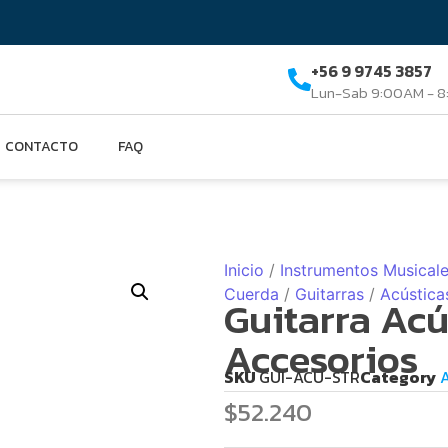
+56 9 9745 3857
Lun-Sab 9:00AM - 
CONTACTO
FAQ
Inicio
/
Instrumentos Musical
Cuerda
/
Guitarras
/
Acústica
Guitarra Acú
Accesorios
SKU
GUI-ACU-STR
Category
A
$
52.240