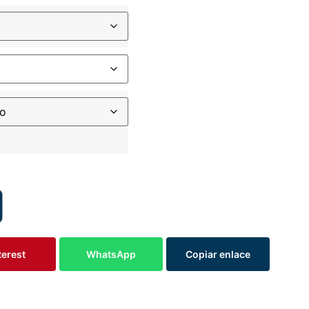
terest
WhatsApp
Copiar enlace