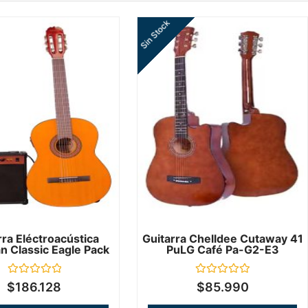
Sin Stock
rra Eléctroacústica
Guitarra Chelldee Cutaway 41
 Classic Eagle Pack
PuLG Café Pa-G2-E3
Valorado
Valorado
$
186.128
$
85.990
en
en
0
0