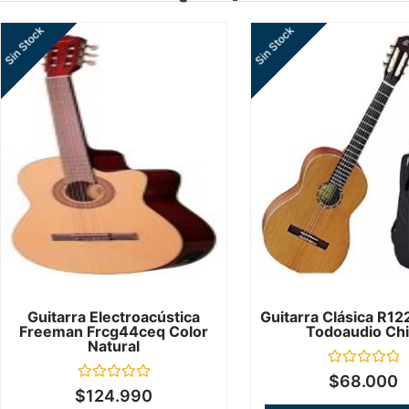
Sin Stock
Sin Stock
Guitarra Electroacústica
Guitarra Clásica R12
Freeman Frcg44ceq Color
Todoaudio Chi
Natural
Valorado
$
68.000
en
Valorado
$
124.990
0
en