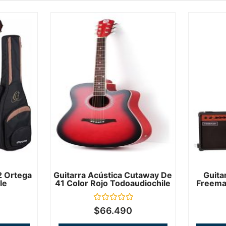
2 Ortega
Guitarra Acústica Cutaway De
Guita
le
41 Color Rojo Todoaudiochile
Freeman
Valorado
$
66.490
en
0