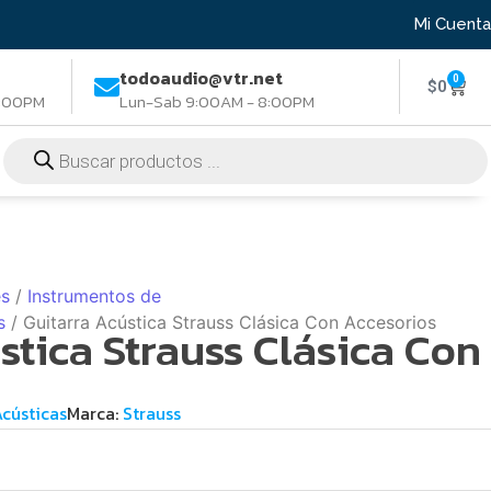
Mi Cuenta
todoaudio@vtr.net
0
$
0
8:00PM
Lun-Sab 9:00AM - 8:00PM
es
/
Instrumentos de
s
/ Guitarra Acústica Strauss Clásica Con Accesorios
stica Strauss Clásica Con
cústicas
Marca:
Strauss