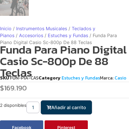
Inicio
/
Instrumentos Musicales
/
Teclados y
Pianos
/
Accesorios
/
Estuches y Fundas
/ Funda Para
Piano Digital Casio Sc-800p De 88 Teclas
Funda Para Piano Digital
Casio Sc-800p De 88
Teclas
SKU
FUN-PIA-CAS
Category
Estuches y Fundas
Marca:
Casio
$
169.190
2 disponibles
Añadir al carrito
Facebook
Pinterest