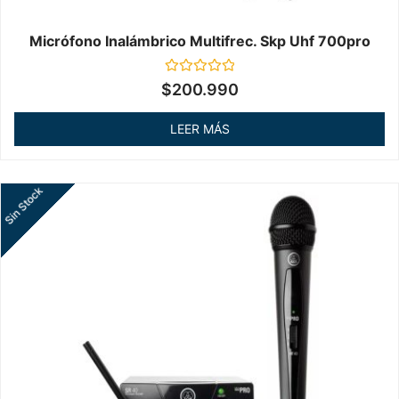
Micrófono Inalámbrico Multifrec. Skp Uhf 700pro
Valorado
$
200.990
en
0
de
LEER MÁS
5
Sin Stock