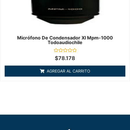
Micrófono De Condensador Xl Mpm-1000
Todoaudiochile
Valorado
$
78.178
en
0
de
AGREGAR AL CARRITO
5