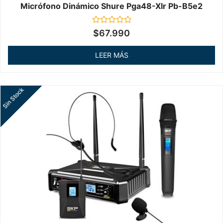
Micrófono Dinámico Shure Pga48-Xlr Pb-B5e2
Valorado
$
67.990
en
0
de
LEER MÁS
5
Sin Stock