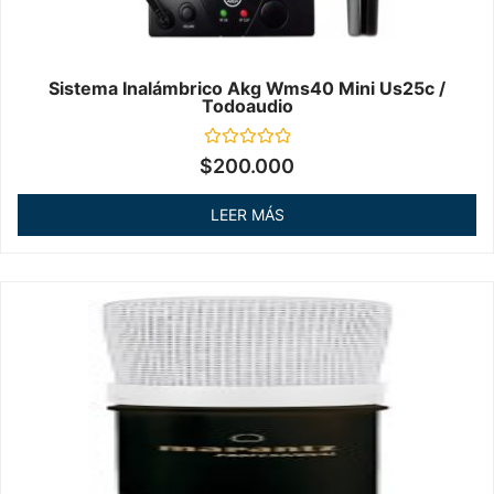
Sistema Inalámbrico Akg Wms40 Mini Us25c /
Todoaudio
Valorado
$
200.000
en
0
de
LEER MÁS
5