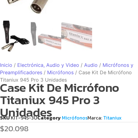
Inicio
/
Electrónica, Audio y Video
/
Audio
/
Micrófonos y
Preamplificadores
/
Micrófonos
/ Case Kit De Micrófono
Titaniux 945 Pro 3 Unidades
Case Kit De Micrófono
Titaniux 945 Pro 3
Unidades
SKU
KIT-945-3U
Category
Micrófonos
Marca:
Titaniux
$
20.098