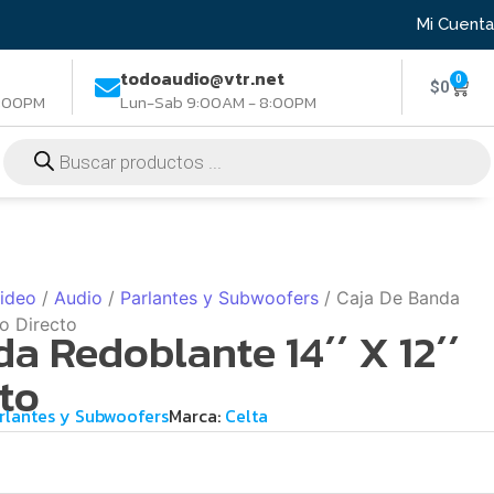
Mi Cuenta
todoaudio@vtr.net
0
$
0
8:00PM
Lun-Sab 9:00AM - 8:00PM
Video
/
Audio
/
Parlantes y Subwoofers
/ Caja De Banda
o Directo
a Redoblante 14´´ X 12´´
to
rlantes y Subwoofers
Marca:
Celta