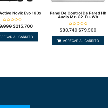
 Activo Novik Evo 160x
Panel De Control De Pared Hh
Audio Mz-C2-Eu-Wh
Valorado
9.990
$
215.700
en
Valorado
$
80.740
$
79.900
0
en
de
0
GREGAR AL CARRITO
5
de
AGREGAR AL CARRITO
5