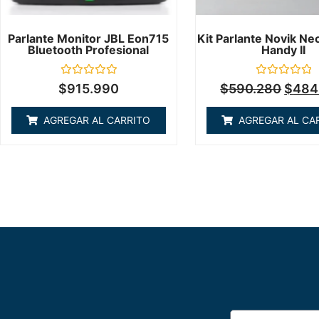
Parlante Monitor JBL Eon715
Kit Parlante Novik Ne
Bluetooth Profesional
Handy II
Valorado
Valorado
$
915.990
$
590.280
$
484
en
en
0
0
de
de
AGREGAR AL CARRITO
AGREGAR AL CA
5
5