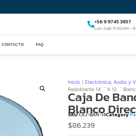
+56 9 9745 3857
Lun-Sab 9:00AM - 
CONTACTO
FAQ
Inicio
/
Electrónica, Audio y 
Redoblante 14´´ X 12´´ Blanc
Caja De Band
Blanco Direc
SKU
CAJ-BAN-14
Category
Pa
$
86.239