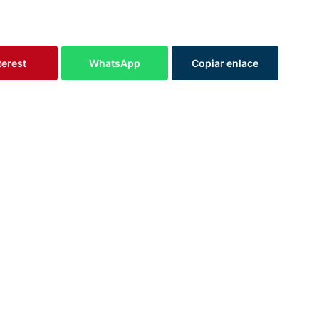
terest
WhatsApp
Copiar enlace