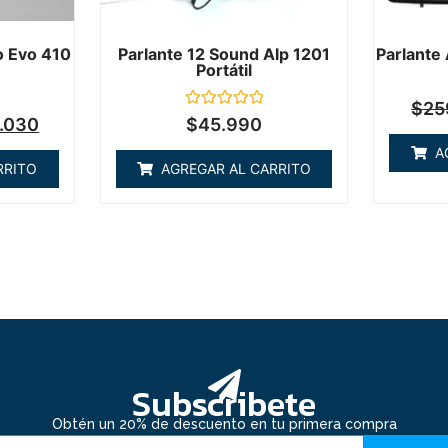
o Evo 410
Parlante 12 Sound Alp 1201
Parlante
Portátil
$
25
Valorado
.030
$
45.990
en
0
A
de
RRITO
AGREGAR AL CARRITO
5
Subscribete
Obtén un 20% de descuento en tu primera compra