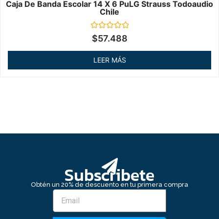
Caja De Banda Escolar 14 X 6 PuLG Strauss Todoaudio
Chile
Valorado
$
57.488
en
0
de
LEER MÁS
5
Subscribete
Obtén un 20% de descuento en tu primera compra