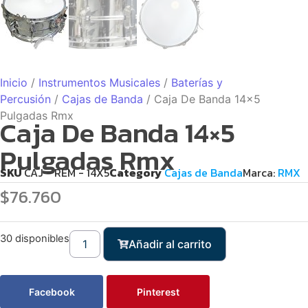
Inicio
/
Instrumentos Musicales
/
Baterías y
Percusión
/
Cajas de Banda
/ Caja De Banda 14×5
Pulgadas Rmx
Caja De Banda 14×5
Pulgadas Rmx
SKU
CAJ - REM - 14X5
Category
Cajas de Banda
Marca:
RMX
$
76.760
30 disponibles
Añadir al carrito
Facebook
Pinterest