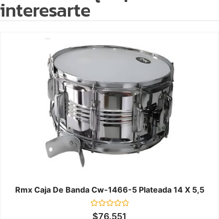
interesarte
Rmx Caja De Banda Cw-1466-5 Plateada 14 X 5,5
Valorado
$
76.551