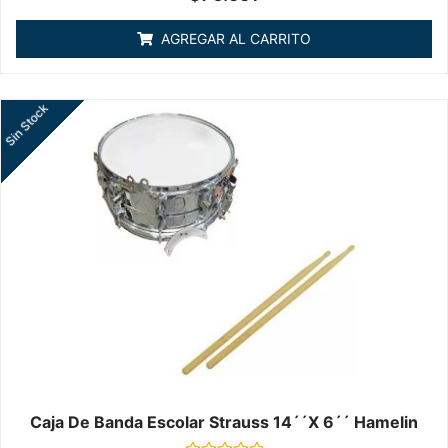
en
0
de
AGREGAR AL CARRITO
5
Sin Stock
Caja De Banda Escolar Strauss 14´´x 6´´ Hamelin