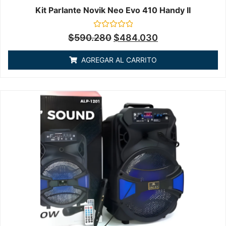
Kit Parlante Novik Neo Evo 410 Handy II
Valorado
$
590.280
$
484.030
en
0
de
AGREGAR AL CARRITO
5