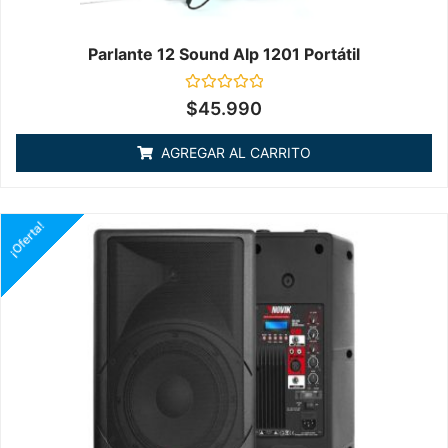
Parlante 12 Sound Alp 1201 Portátil
Valorado
$
45.990
en
0
de
AGREGAR AL CARRITO
5
¡Oferta!