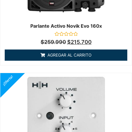
Parlante Activo Novik Evo 160x
Valorado
$
259.990
$
215.700
en
0
de
AGREGAR AL CARRITO
5
¡Oferta!