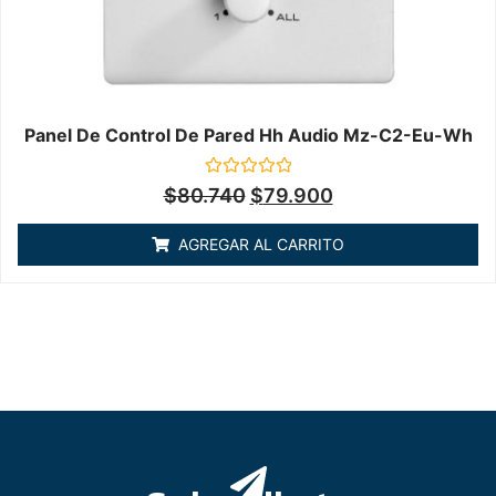
Panel De Control De Pared Hh Audio Mz-C2-Eu-Wh
Valorado
$
80.740
$
79.900
en
0
de
AGREGAR AL CARRITO
5