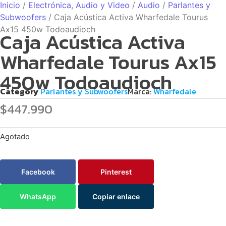
Inicio
/
Electrónica, Audio y Video
/
Audio
/
Parlantes y
Subwoofers
/ Caja Acústica Activa Wharfedale Tourus
Ax15 450w Todoaudioch
Caja Acústica Activa
Wharfedale Tourus Ax15
450w Todoaudioch
Category
Parlantes y Subwoofers
Marca:
Wharfedale
$
447.990
Agotado
Facebook
Pinterest
WhatsApp
Copiar enlace