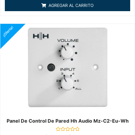
de
AGREGAR AL CARRITO
5
¡Oferta!
Panel De Control De Pared Hh Audio Mz-C2-Eu-Wh