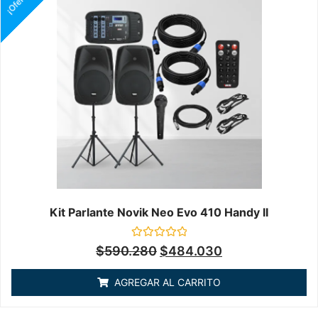
¡Oferta!
Kit Parlante Novik Neo Evo 410 Handy II
Valorado
$
590.280
$
484.030
en
0
de
AGREGAR AL CARRITO
5