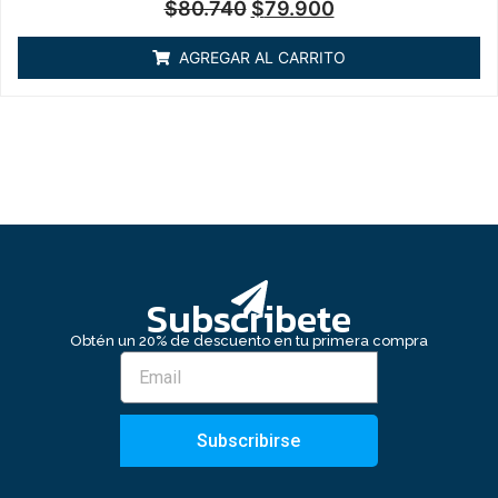
Valorado
$
80.740
$
79.900
en
0
de
AGREGAR AL CARRITO
5
Subscribete
Obtén un 20% de descuento en tu primera compra
Subscribirse