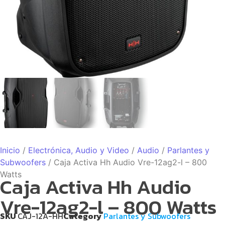
Inicio
/
Electrónica, Audio y Video
/
Audio
/
Parlantes y
Subwoofers
/ Caja Activa Hh Audio Vre-12ag2-l – 800
Watts
Caja Activa Hh Audio
Vre-12ag2-l – 800 Watts
SKU
CAJ-12A-HH
Category
Parlantes y Subwoofers