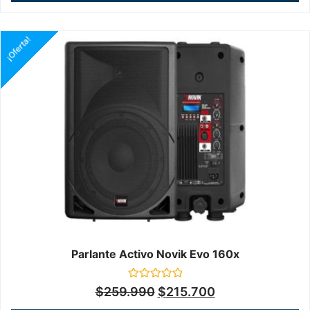
¡Oferta!
Parlante Activo Novik Evo 160x
Valorado
$
259.990
$
215.700
en
0