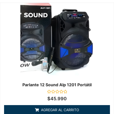
Parlante 12 Sound Alp 1201 Portátil
Valorado
$
45.990
en
0
de
AGREGAR AL CARRITO
5