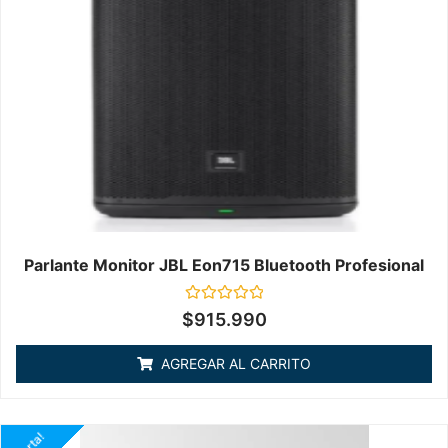
Parlante Monitor JBL Eon715 Bluetooth Profesional
Valorado
$
915.990
en
0
de
AGREGAR AL CARRITO
5