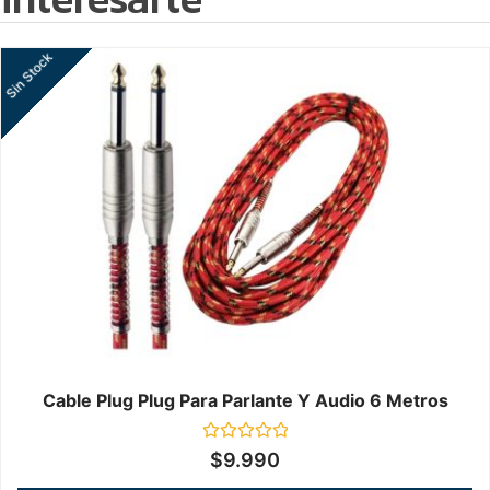
Sin Stock
Cable Plug Plug Para Parlante Y Audio 6 Metros
Valorado
$
9.990
en
0