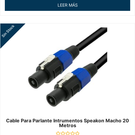
de
LEER MÁS
5
Sin Stock
Cable Para Parlante Intrumentos Speakon Macho 20
Metros