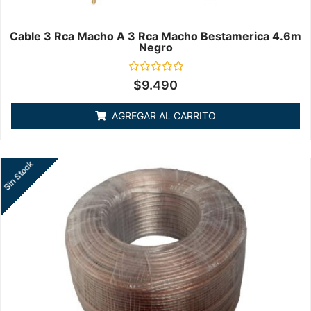
Cable 3 Rca Macho A 3 Rca Macho Bestamerica 4.6m
Negro
Valorado
$
9.490
en
0
de
AGREGAR AL CARRITO
5
Sin Stock