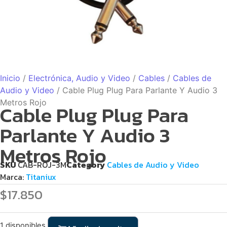
Inicio
/
Electrónica, Audio y Video
/
Cables
/
Cables de
Audio y Video
/ Cable Plug Plug Para Parlante Y Audio 3
Metros Rojo
Cable Plug Plug Para
Parlante Y Audio 3
Metros Rojo
SKU
CAB-ROJ-3M
Category
Cables de Audio y Video
Marca:
Titaniux
$
17.850
1 disponibles