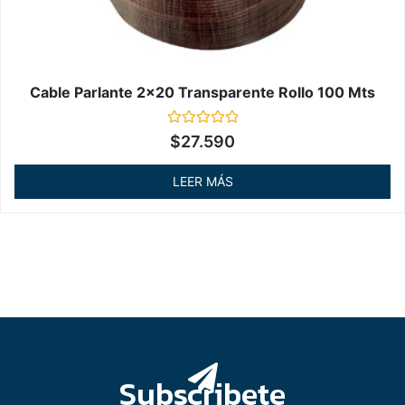
Cable Parlante 2x20 Transparente Rollo 100 Mts
Valorado
$
27.590
en
0
de
LEER MÁS
5
Subscribete