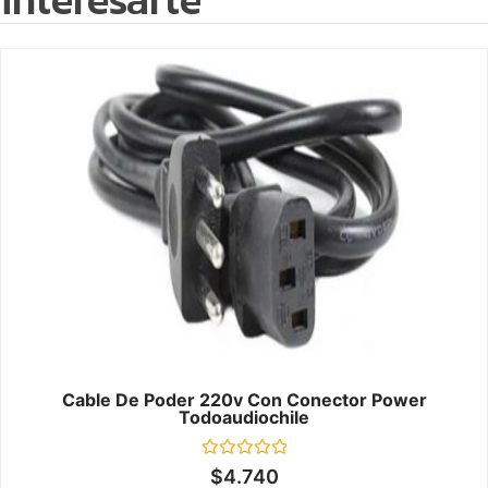
Cable De Poder 220v Con Conector Power
Todoaudiochile
Valorado
$
4.740
en