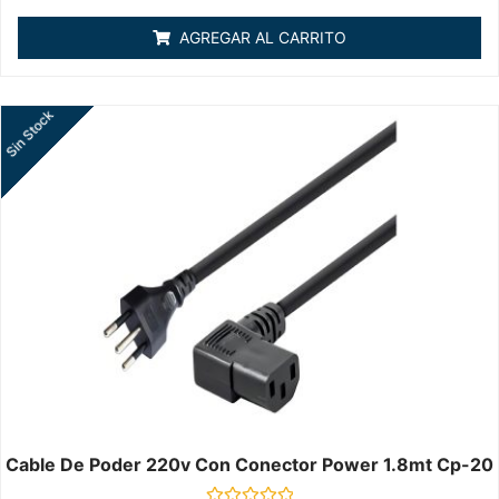
0
de
AGREGAR AL CARRITO
5
Sin Stock
Cable De Poder 220v Con Conector Power 1.8mt Cp-20