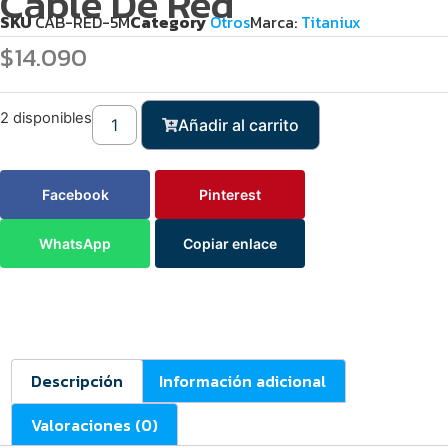
Cable De Red
SKU
CAB-RED-5M
Category
Otros
Marca:
Titaniux
$
14.090
2 disponibles
Añadir al carrito
Facebook
Pinterest
WhatsApp
Copiar enlace
Descripción
Información adicional
Valoraciones (0)