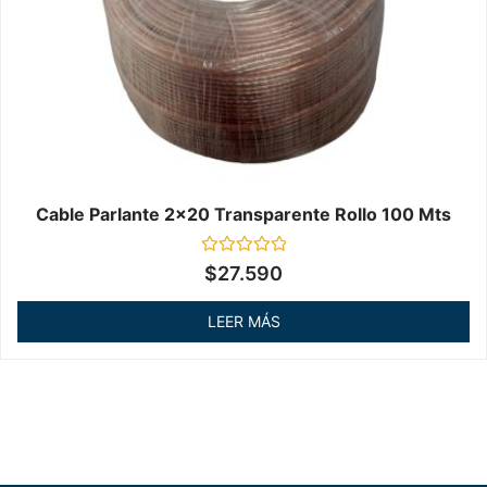
Cable Parlante 2x20 Transparente Rollo 100 Mts
Valorado
$
27.590
en
0
de
LEER MÁS
5