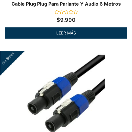
Cable Plug Plug Para Parlante Y Audio 6 Metros
Valorado
$
9.990
en
0
de
LEER MÁS
5
Sin Stock