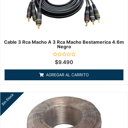
Cable 3 Rca Macho A 3 Rca Macho Bestamerica 4.6m
Negro
Valorado
$
9.490
en
0
de
AGREGAR AL CARRITO
5
Sin Stock