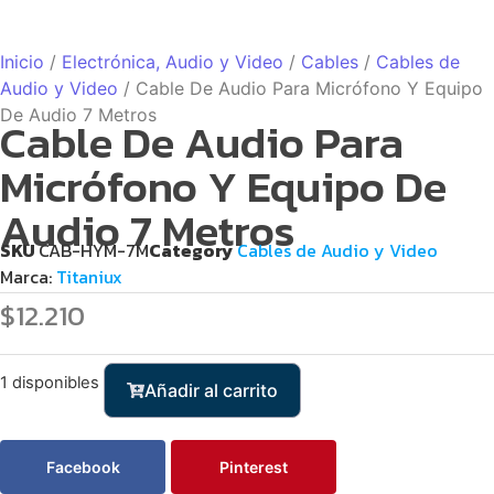
Inicio
/
Electrónica, Audio y Video
/
Cables
/
Cables de
Audio y Video
/ Cable De Audio Para Micrófono Y Equipo
De Audio 7 Metros
Cable De Audio Para
Micrófono Y Equipo De
Audio 7 Metros
SKU
CAB-HYM-7M
Category
Cables de Audio y Video
Marca:
Titaniux
$
12.210
1 disponibles
Añadir al carrito
Facebook
Pinterest