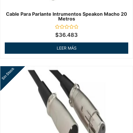
Cable Para Parlante Intrumentos Speakon Macho 20
Metros
Valorado
$
36.483
en
0
de
LEER MÁS
5
Sin Stock