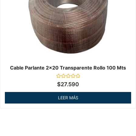
Cable Parlante 2x20 Transparente Rollo 100 Mts
Valorado
$
27.590
en
0
de
LEER MÁS
5