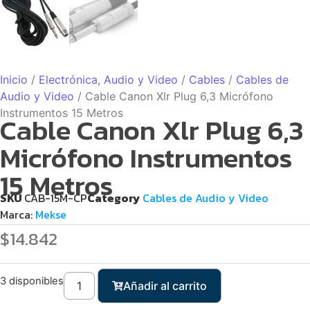
Inicio
/
Electrónica, Audio y Video
/
Cables
/
Cables de
Audio y Video
/ Cable Canon Xlr Plug 6,3 Micrófono
Instrumentos 15 Metros
Cable Canon Xlr Plug 6,3
Micrófono Instrumentos
15 Metros
SKU
CAB-15M-CP
Category
Cables de Audio y Video
Marca:
Mekse
$
14.842
3 disponibles
Añadir al carrito