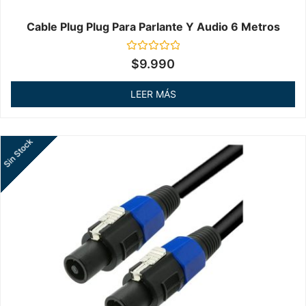
Cable Plug Plug Para Parlante Y Audio 6 Metros
Valorado
$
9.990
en
0
de
LEER MÁS
5
Sin Stock