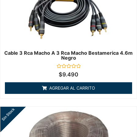
Cable 3 Rca Macho A 3 Rca Macho Bestamerica 4.6m
Negro
Valorado
$
9.490
en
0
de
AGREGAR AL CARRITO
5
Sin Stock