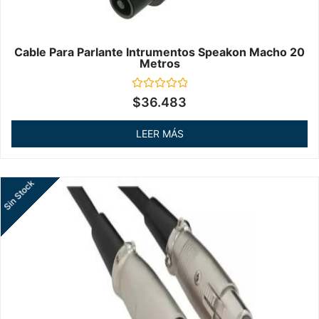
Cable Para Parlante Intrumentos Speakon Macho 20
Metros
Valorado
$
36.483
en
0
de
LEER MÁS
5
Sin Stock