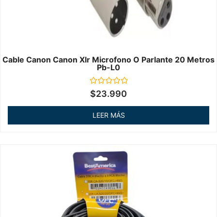
Cable Canon Canon Xlr Microfono O Parlante 20 Metros
Pb-L0
Valorado
$
23.990
en
0
de
LEER MÁS
5