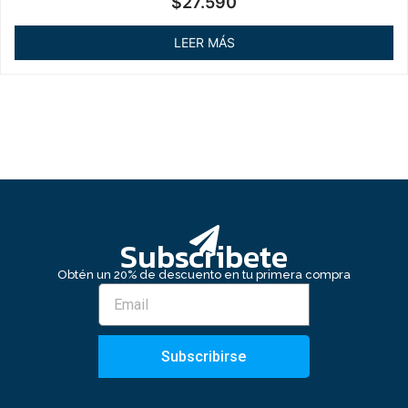
$
27.590
en
0
de
LEER MÁS
5
Subscribete
Obtén un 20% de descuento en tu primera compra
Subscribirse