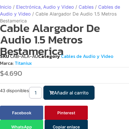
Inicio
/
Electrónica, Audio y Video
/
Cables
/
Cables de
Audio y Video
/ Cable Alargador De Audio 1.5 Metros
Bestamerica
Cable Alargador De
Audio 1.5 Metros
Bestamerica
SKU
CAB-ALA-AU
Category
Cables de Audio y Video
Marca:
Titaniux
$
4.690
43 disponibles
Añadir al carrito
Facebook
Pinterest
WhatsApp
Copiar enlace