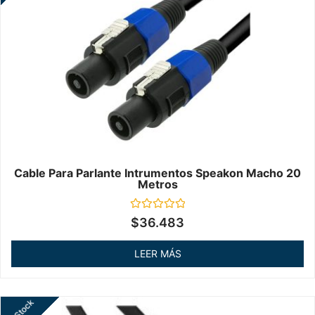
Cable Para Parlante Intrumentos Speakon Macho 20
Metros
Valorado
$
36.483
en
0
de
LEER MÁS
5
Sin Stock