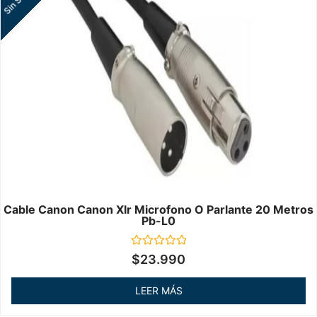
Cable Canon Canon Xlr Microfono O Parlante 20 Metros
Pb-L0
Valorado
$
23.990
en
0
de
LEER MÁS
5