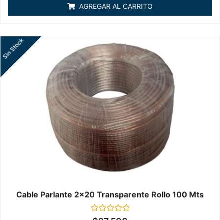
de
AGREGAR AL CARRITO
5
Sin Stock
Cable Parlante 2x20 Transparente Rollo 100 Mts
Valorado