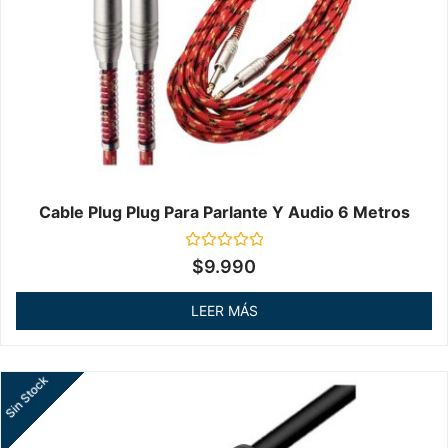
Cable Plug Plug Para Parlante Y Audio 6 Metros
Valorado
$
9.990
en
0
de
LEER MÁS
5
Sin Stock