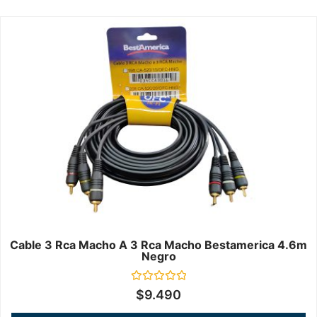
Cable 3 Rca Macho A 3 Rca Macho Bestamerica 4.6m
Negro
Valorado
$
9.490
en
0