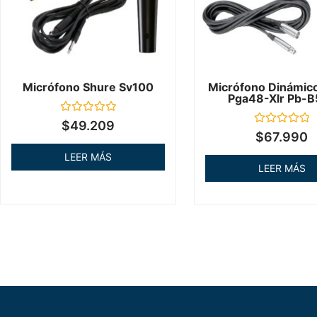
Micrófono Shure Sv100
Micrófono Dinámic
Pga48-Xlr Pb-B
Valorado
$
49.209
en
Valorado
$
67.990
0
en
de
0
LEER MÁS
5
de
LEER MÁS
5