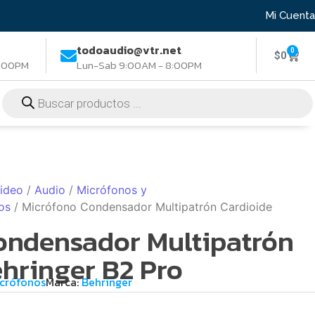
Mi Cuenta
todoaudio@vtr.net
0
$
0
8:00PM
Lun-Sab 9:00AM - 8:00PM
Video
/
Audio
/
Micrófonos y
os
/ Micrófono Condensador Multipatrón Cardioide
ondensador Multipatrón
hringer B2 Pro
crófonos
Marca:
Behringer