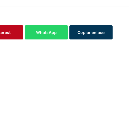
terest
WhatsApp
Copiar enlace