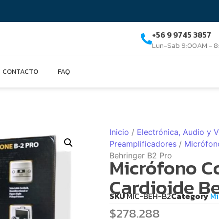
+56 9 9745 3857
Lun-Sab 9:00AM - 
CONTACTO
FAQ
Inicio
/
Electrónica, Audio y 
Preamplificadores
/
Micrófon
Behringer B2 Pro
Micrófono C
Cardioide Be
SKU
MIC-BEH-B2
Category
Mi
$
278.288