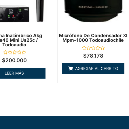
ma Inalámbrico Akg
Micrófono De Condensador Xl
40 Mini Us25c /
Mpm-1000 Todoaudiochile
Todoaudio
Valorado
$
78.178
en
Valorado
$
200.000
0
en
de
0
AGREGAR AL CARRITO
5
de
LEER MÁS
5