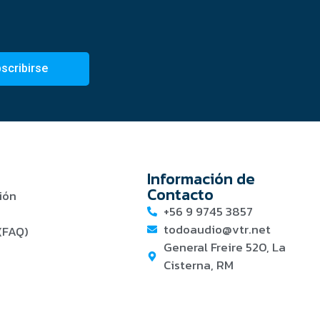
scribirse
Información de
Contacto
ión
+56 9 9745 3857
todoaudio@vtr.net
(FAQ)
General Freire 520, La
Cisterna, RM