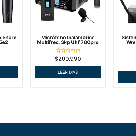
o Shure
Micrófono Inalámbrico
Siste
5e2
Multifrec. Skp Uhf 700pro
Wms
Valorado
$
200.990
en
0
de
LEER MÁS
5