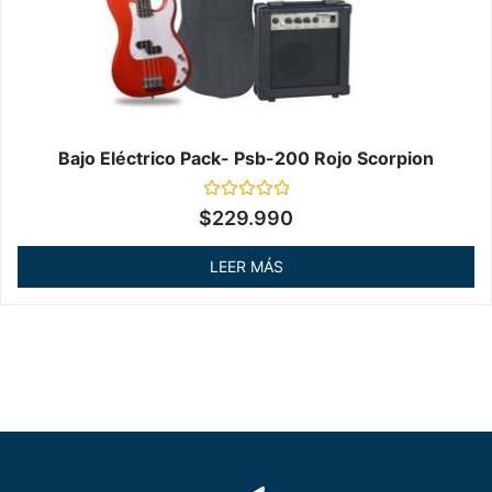
Bajo Eléctrico Pack- Psb-200 Rojo Scorpion
Valorado
$
229.990
en
0
de
LEER MÁS
5