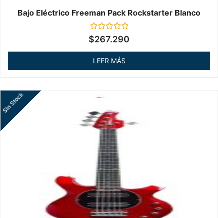
Bajo Eléctrico Freeman Pack Rockstarter Blanco
Valorado
$
267.290
en
0
de
LEER MÁS
5
Sin Stock