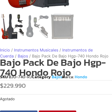
Inicio
/
Instrumentos Musicales
/
Instrumentos de
Cuerda
/
Bajos
/ Bajo Pack De Bajo Hgp-740 Hondo Rojo
Bajo Pack De Bajo Hgp-
740 Hondo Rojo
SKU
BJO-740-RJ
Category
Bajos
Marca:
Hondo
$
229.990
Agotado