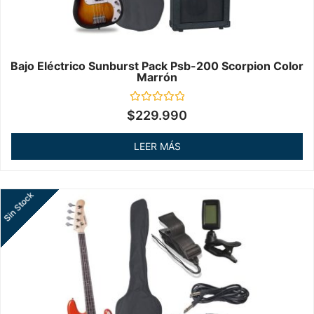
Bajo Eléctrico Sunburst Pack Psb-200 Scorpion Color
Marrón
Valorado
$
229.990
en
0
de
LEER MÁS
5
Sin Stock