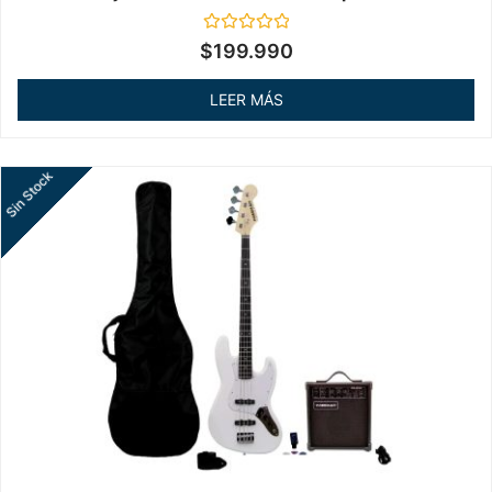
Valorado
$
199.990
en
0
de
LEER MÁS
5
Sin Stock