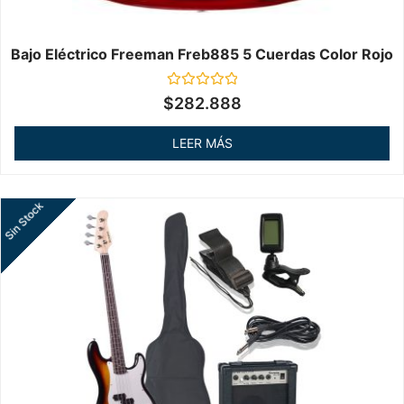
Bajo Eléctrico Freeman Freb885 5 Cuerdas Color Rojo
Valorado
$
282.888
en
0
de
LEER MÁS
5
Sin Stock