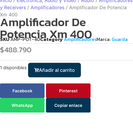
Inicio
/
Electrónica, Audio y Video
/
Audio
/
Amplificadores
y Receivers
/
Amplificadores
/ Amplificador De Potencia
Xm 400
Amplificador De
Potencia Xm 400
SKU
AMP-POT-40
Category
Amplificadores
Marca:
Guarda
$
488.790
1 disponibles
Añadir al carrito
Facebook
Pinterest
WhatsApp
Copiar enlace