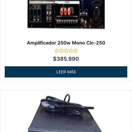
Amplificador 250w Mono Clc-250
Valorado
$
385.990
en
0
de
LEER MÁS
5