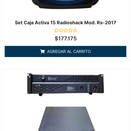
Set Caja Activa 15 Radioshack Mod. Rs-2017
Valorado
$
177.175
en
0
de
AGREGAR AL CARRITO
5