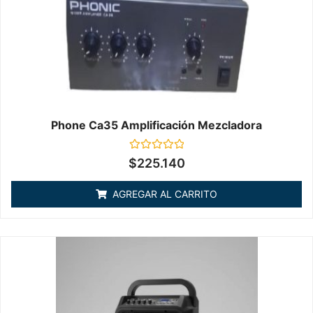
Phone Ca35 Amplificación Mezcladora
Valorado
$
225.140
en
0
de
AGREGAR AL CARRITO
5