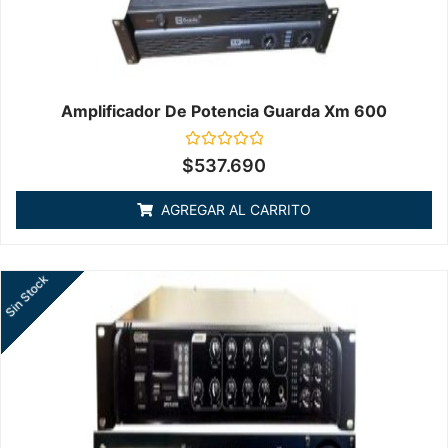
Amplificador De Potencia Guarda Xm 600
Valorado
$
537.690
en
0
de
AGREGAR AL CARRITO
5
Sin Stock