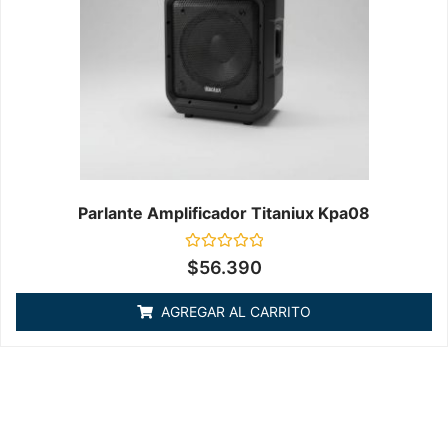
Parlante Amplificador Titaniux Kpa08
Valorado
$
56.390
en
0
de
AGREGAR AL CARRITO
5