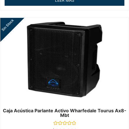
LEER MÁS
5
Sin Stock
Caja Acústica Parlante Activo Wharfedale Tourus Ax8-
Mbt