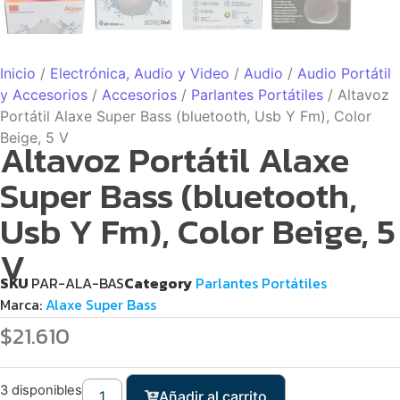
Inicio
/
Electrónica, Audio y Video
/
Audio
/
Audio Portátil
y Accesorios
/
Accesorios
/
Parlantes Portátiles
/ Altavoz
Portátil Alaxe Super Bass (bluetooth, Usb Y Fm), Color
Beige, 5 V
Altavoz Portátil Alaxe
Super Bass (bluetooth,
Usb Y Fm), Color Beige, 5
V
SKU
PAR-ALA-BAS
Category
Parlantes Portátiles
Marca:
Alaxe Super Bass
$
21.610
3 disponibles
Añadir al carrito