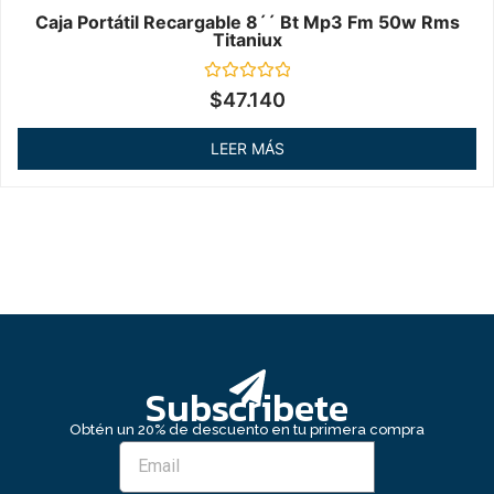
Caja Portátil Recargable 8´´ Bt Mp3 Fm 50w Rms
Titaniux
Valorado
$
47.140
en
0
de
LEER MÁS
5
Subscribete
Obtén un 20% de descuento en tu primera compra