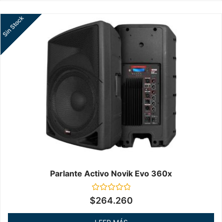
Sin Stock
Parlante Activo Novik Evo 360x
Valorado
$
264.260
en
0
de