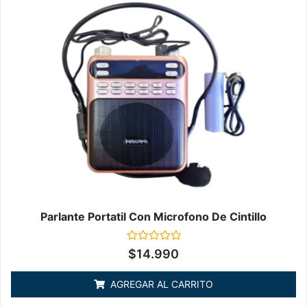
Parlante Portatil Con Microfono De Cintillo
Valorado
$
14.990
en
0
de
AGREGAR AL CARRITO
5