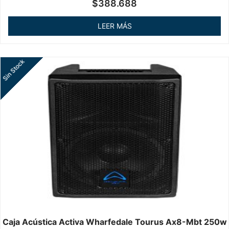
Valorado
$
388.688
en
0
de
LEER MÁS
5
Sin Stock
Caja Acústica Activa Wharfedale Tourus Ax8-Mbt 250w