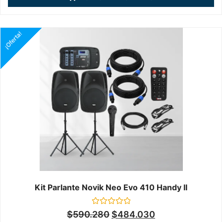
5
¡Oferta!
Kit Parlante Novik Neo Evo 410 Handy II
Valorado
$
590.280
$
484.030
en