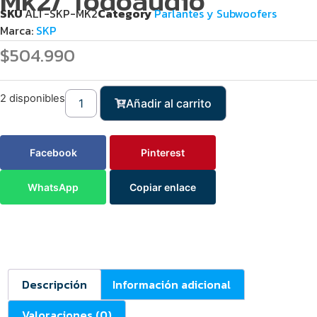
Mk2/ Todoaudio
SKU
ALT-SKP-MK2
Category
Parlantes y Subwoofers
Marca:
SKP
$
504.990
2 disponibles
Añadir al carrito
Facebook
Pinterest
WhatsApp
Copiar enlace
Descripción
Información adicional
Valoraciones (0)