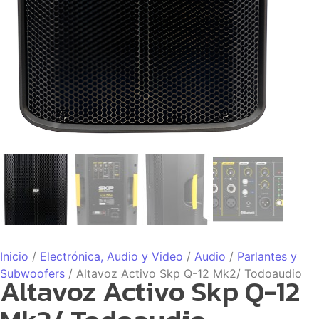
Inicio
/
Electrónica, Audio y Video
/
Audio
/
Parlantes y
Subwoofers
/ Altavoz Activo Skp Q-12 Mk2/ Todoaudio
Altavoz Activo Skp Q-12