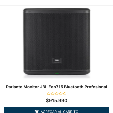
Parlante Monitor JBL Eon715 Bluetooth Profesional
Valorado
$
915.990
en
0
de
AGREGAR AL CARRITO