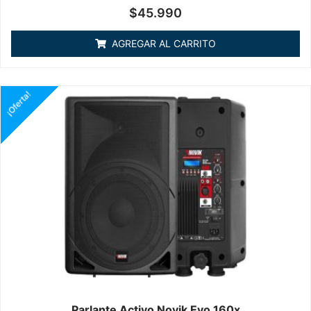
Valorado
$
45.990
en
0
de
AGREGAR AL CARRITO
5
¡Oferta!
Parlante Activo Novik Evo 160x