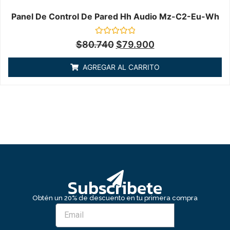
Panel De Control De Pared Hh Audio Mz-C2-Eu-Wh
Valorado
$
80.740
$
79.900
en
0
de
AGREGAR AL CARRITO
5
Subscribete
Obtén un 20% de descuento en tu primera compra