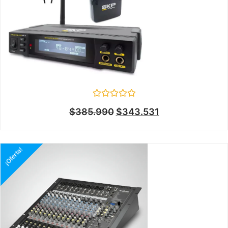
Valorado
$
385.990
$
343.531
en
0
de
5
¡Oferta!