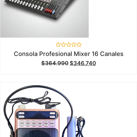
Valorado
Consola Profesional Mixer 16 Canales
en
0
$
364.990
$
346.740
de
5