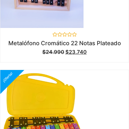
Valorado
Metalófono Cromático 22 Notas Plateado
en
0
$
24.990
$
23.740
de
5
¡Oferta!