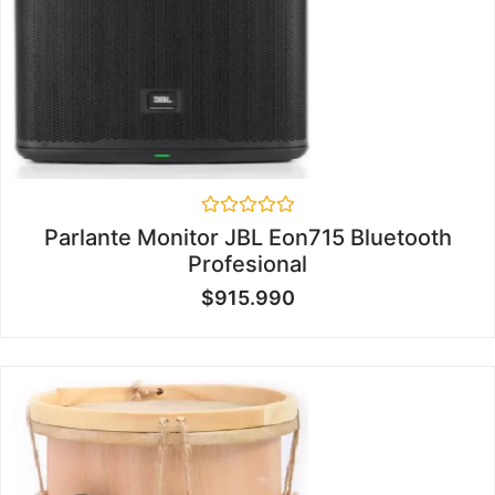
Valorado
Parlante Monitor JBL Eon715 Bluetooth
en
Profesional
0
de
$
915.990
5