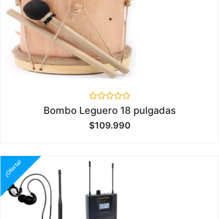
Valorado
Bombo Leguero 18 pulgadas
en
0
$
109.990
de
5
¡Oferta!