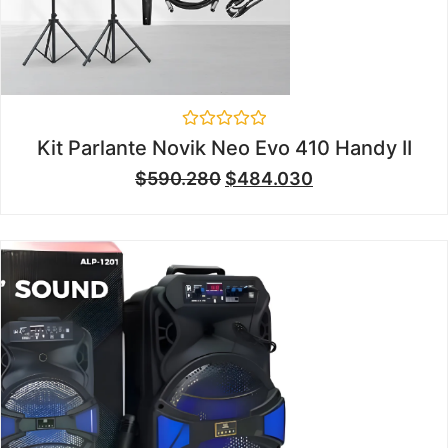
Valorado
Kit Parlante Novik Neo Evo 410 Handy II
en
0
$
590.280
$
484.030
de
5