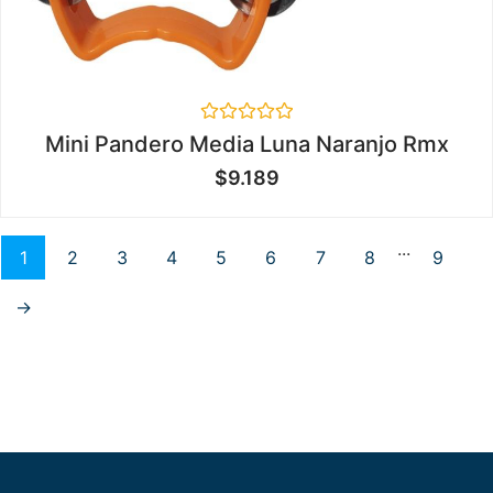
Valorado
Mini Pandero Media Luna Naranjo Rmx
en
0
$
9.189
de
5
...
1
2
3
4
5
6
7
8
9
→