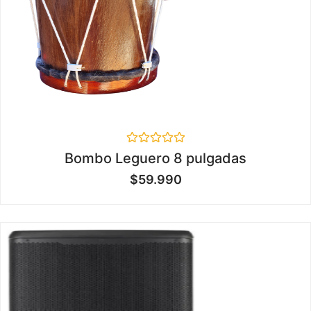
Valorado
Bombo Leguero 8 pulgadas
en
0
$
59.990
de
5