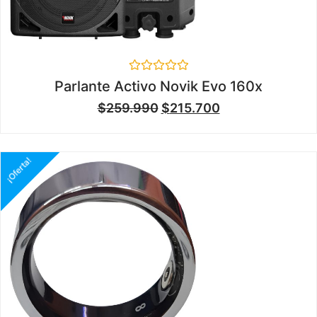
Valorado
Parlante Activo Novik Evo 160x
en
0
$
259.990
$
215.700
de
5
¡Oferta!