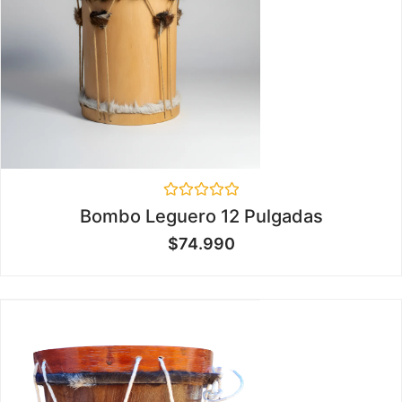
Valorado
Bombo Leguero 12 Pulgadas
en
0
$
74.990
de
5