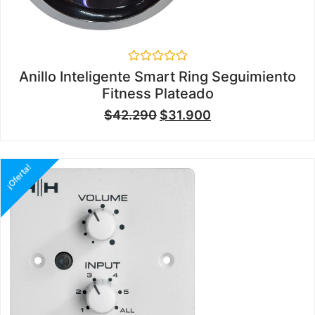
Valorado
Anillo Inteligente Smart Ring Seguimiento
en
Fitness Plateado
0
de
$
42.290
$
31.900
5
¡Oferta!