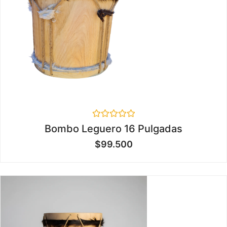
Valorado
Bombo Leguero 16 Pulgadas
en
0
$
99.500
de
5