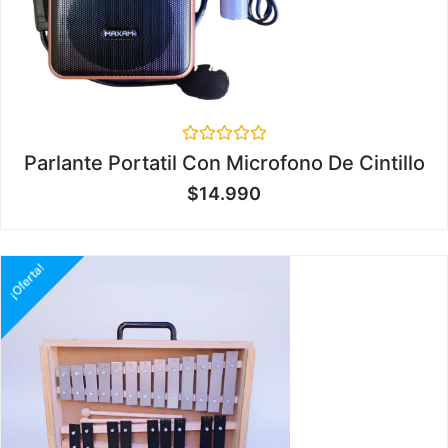
Valorado
Parlante Portatil Con Microfono De Cintillo
en
0
$
14.990
de
5
¡Oferta!