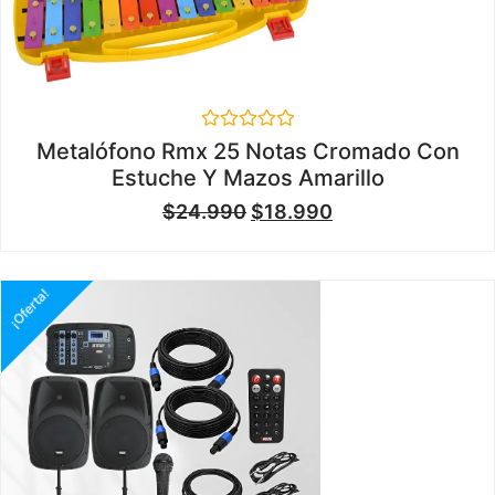
Valorado
Metalófono Rmx 25 Notas Cromado Con
en
Estuche Y Mazos Amarillo
0
de
$
24.990
$
18.990
5
¡Oferta!