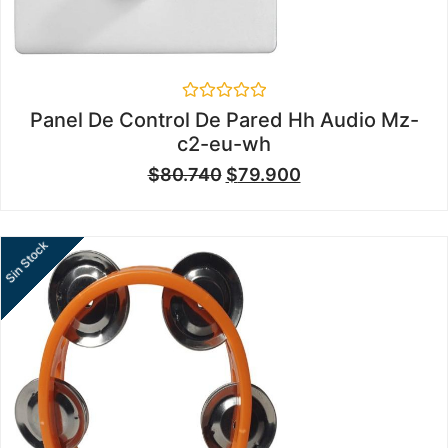
Valorado
Panel De Control De Pared Hh Audio Mz-
en
c2-eu-wh
0
de
$
80.740
$
79.900
5
Sin Stock