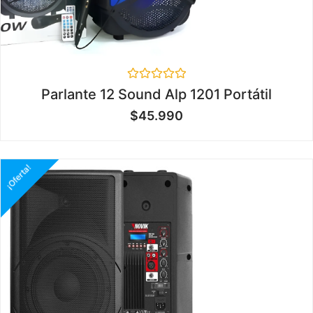
Valorado
Parlante 12 Sound Alp 1201 Portátil
en
0
$
45.990
de
5
¡Oferta!