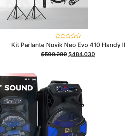
Valorado
Kit Parlante Novik Neo Evo 410 Handy II
en
0
$
590.280
$
484.030
de
5