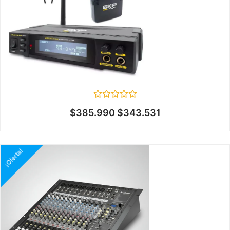
Valorado
$
385.990
$
343.531
en
0
de
5
¡Oferta!