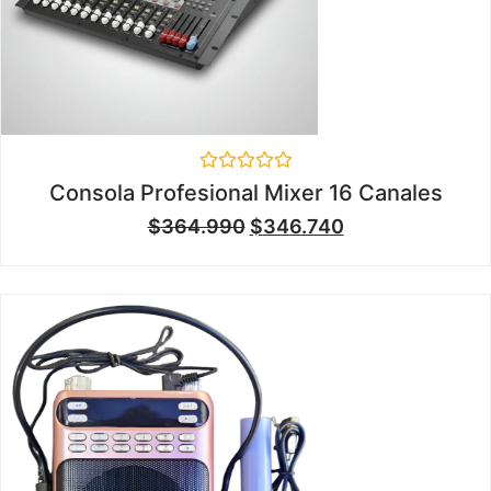
Valorado
Consola Profesional Mixer 16 Canales
en
0
$
364.990
$
346.740
de
5