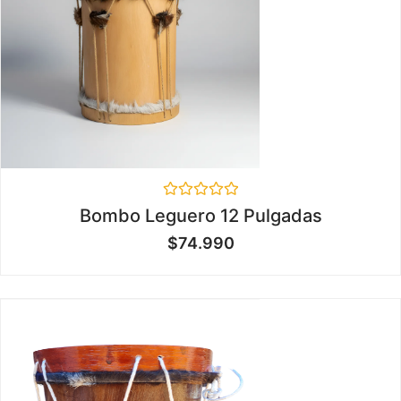
Valorado
Bombo Leguero 12 Pulgadas
en
0
$
74.990
de
5