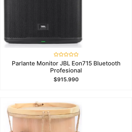
Valorado
Parlante Monitor JBL Eon715 Bluetooth
en
Profesional
0
de
$
915.990
5