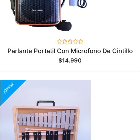
Valorado
Parlante Portatil Con Microfono De Cintillo
en
0
$
14.990
de
5
¡Oferta!