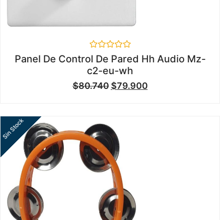
Valorado
Panel De Control De Pared Hh Audio Mz-
en
c2-eu-wh
0
de
$
80.740
$
79.900
5
Sin Stock