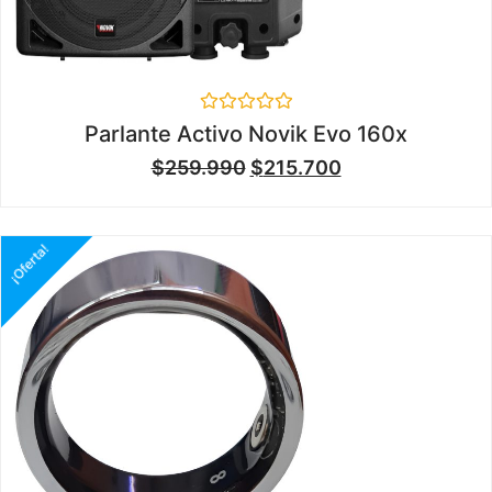
Valorado
Parlante Activo Novik Evo 160x
en
0
$
259.990
$
215.700
de
5
¡Oferta!