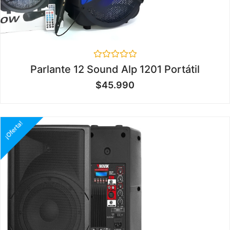
Valorado
Parlante 12 Sound Alp 1201 Portátil
en
0
$
45.990
de
5
¡Oferta!