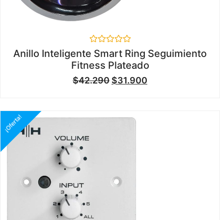
Valorado
Anillo Inteligente Smart Ring Seguimiento
en
Fitness Plateado
0
de
$
42.290
$
31.900
5
¡Oferta!