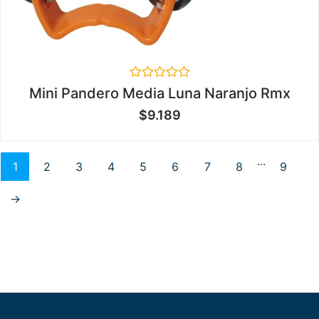
Valorado
Mini Pandero Media Luna Naranjo Rmx
en
0
$
9.189
de
5
...
1
2
3
4
5
6
7
8
9
→