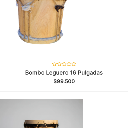
Valorado
Bombo Leguero 16 Pulgadas
en
0
$
99.500
de
5