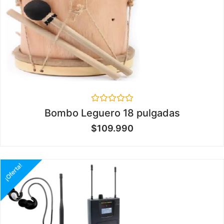
Valorado
Bombo Leguero 18 pulgadas
en
0
$
109.990
de
5
¡Oferta!