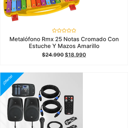
Valorado
Metalófono Rmx 25 Notas Cromado Con
en
Estuche Y Mazos Amarillo
0
de
$
24.990
$
18.990
5
¡Oferta!