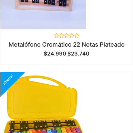
Valorado
Metalófono Cromático 22 Notas Plateado
en
0
$
24.990
$
23.740
de
5
¡Oferta!