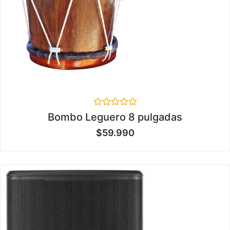
Valorado
Bombo Leguero 8 pulgadas
en
0
$
59.990
de
5