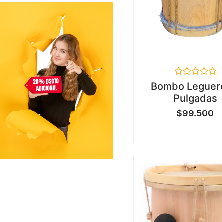
Valorado
Bombo Leguer
en
Pulgadas
0
de
$
99.500
5