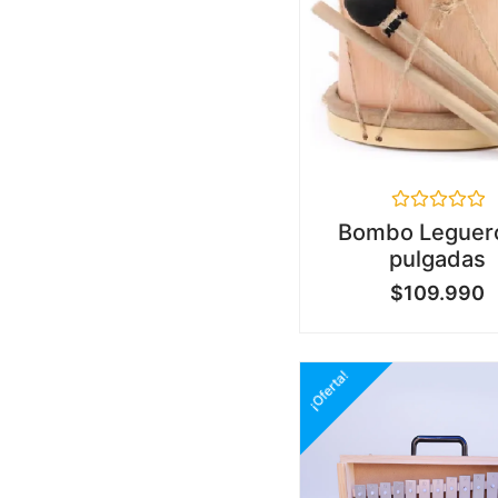
Valorado
Bombo Leguer
en
pulgadas
0
de
$
109.990
5
¡Oferta!