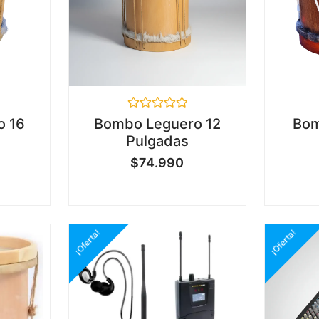
Valorado
o 16
Bombo Leguero 12
Bom
en
Pulgadas
0
de
$
74.990
5
¡Oferta!
¡Oferta!