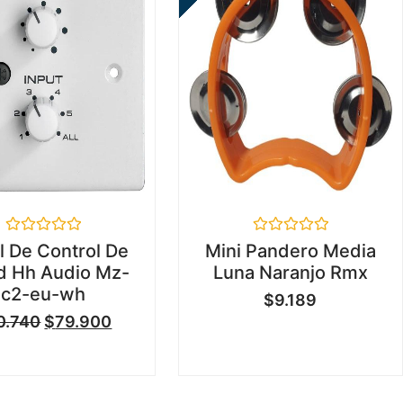
Valorado
Valorado
l De Control De
Mini Pandero Media
en
en
d Hh Audio Mz-
Luna Naranjo Rmx
0
0
de
de
c2-eu-wh
$
9.189
5
5
0.740
$
79.900
...