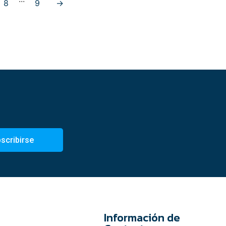
8
9
→
scribirse
Información de