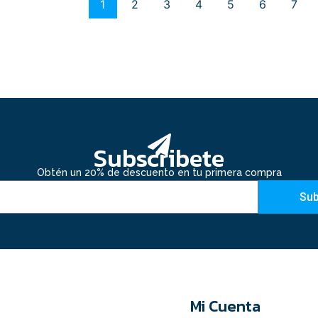
1
2
3
4
5
6
7
Subscribete
Obtén un 20% de descuento en tu primera compra
Sub
Mi Cuenta