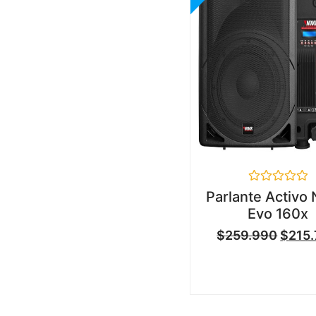
Valorado
Parlante Activo 
en
Evo 160x
0
de
$
259.990
$
215
5