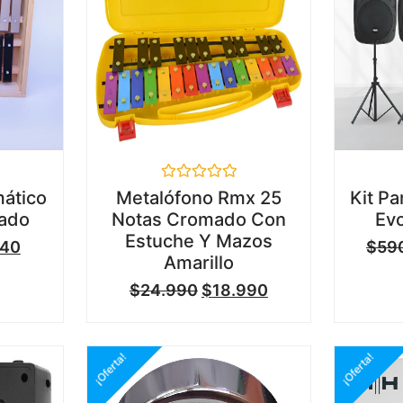
Valorado
ático
Metalófono Rmx 25
Kit Pa
en
eado
Notas Cromado Con
Evo
0
de
Estuche Y Mazos
740
$
59
5
Amarillo
$
24.990
$
18.990
¡Oferta!
¡Oferta!