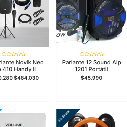
Valorado
Valorado
rlante Novik Neo
Parlante 12 Sound Alp
en
en
 410 Handy II
1201 Portátil
0
0
de
de
0.280
$
484.030
$
45.990
5
5
Sin Stock