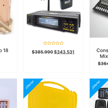
Valorado
o 18
Cons
$
385.990
$
343.531
en
Mix
0
de
$
36
5
¡Oferta!
¡Oferta!