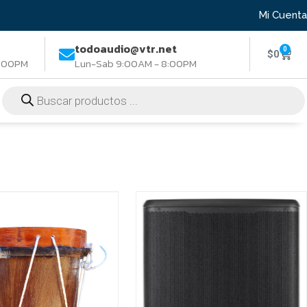
Mi Cuenta
todoaudio@vtr.net
0
$
0
8:00PM
Lun-Sab 9:00AM - 8:00PM