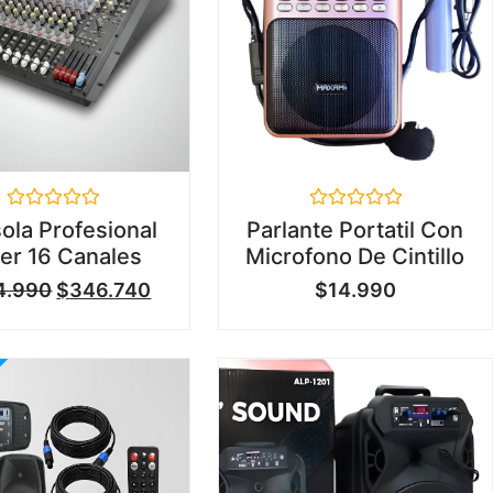
Valorado
Valorado
ola Profesional
Parlante Portatil Con
en
en
er 16 Canales
Microfono De Cintillo
0
0
de
de
4.990
$
346.740
$
14.990
5
5