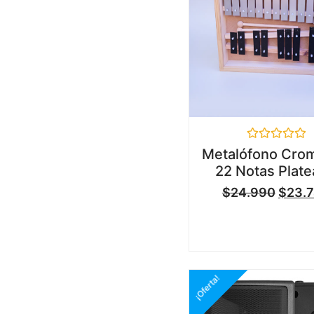
Valorado
Metalófono Crom
en
22 Notas Plat
0
de
$
24.990
$
23.
5
¡Oferta!