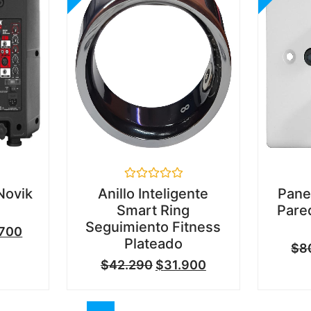
Valorado
Novik
Anillo Inteligente
Pane
en
Smart Ring
Pare
0
de
Seguimiento Fitness
.700
5
Plateado
$
8
$
42.290
$
31.900