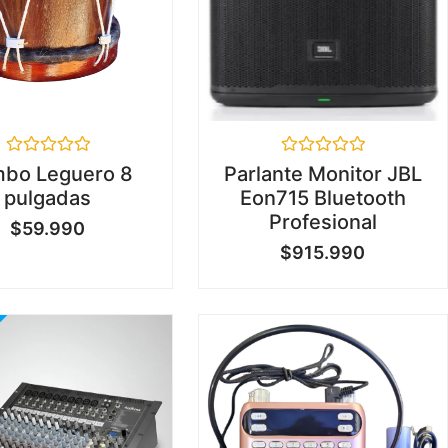
Valorado
Valorado
bo Leguero 8
Parlante Monitor JBL
en
en
pulgadas
Eon715 Bluetooth
0
0
de
de
Profesional
$
59.990
5
5
$
915.990