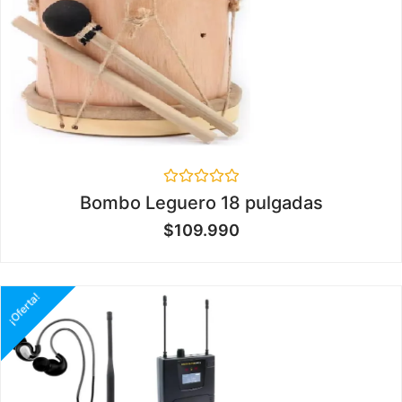
Valorado
Bombo Leguero 18 pulgadas
en
0
$
109.990
de
5
¡Oferta!