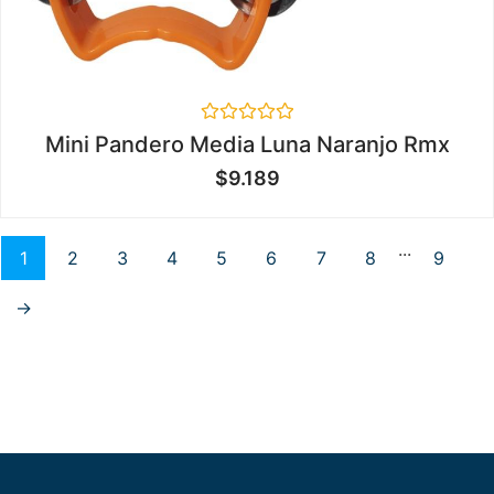
Valorado
Mini Pandero Media Luna Naranjo Rmx
en
0
$
9.189
de
5
...
1
2
3
4
5
6
7
8
9
→