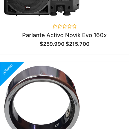
Valorado
Parlante Activo Novik Evo 160x
en
0
$
259.990
$
215.700
de
5
¡Oferta!