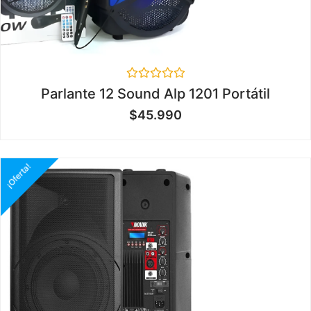
Valorado
Parlante 12 Sound Alp 1201 Portátil
en
0
$
45.990
de
5
¡Oferta!