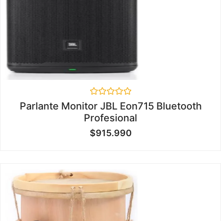
Valorado
Parlante Monitor JBL Eon715 Bluetooth
en
Profesional
0
de
$
915.990
5