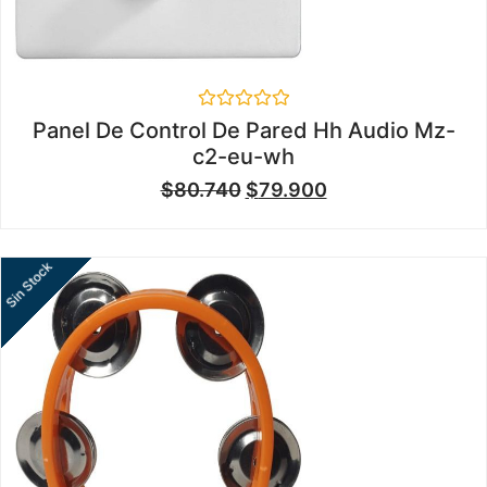
Valorado
Panel De Control De Pared Hh Audio Mz-
en
c2-eu-wh
0
de
$
80.740
$
79.900
5
Sin Stock