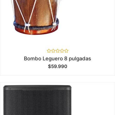
Valorado
Bombo Leguero 8 pulgadas
en
0
$
59.990
de
5