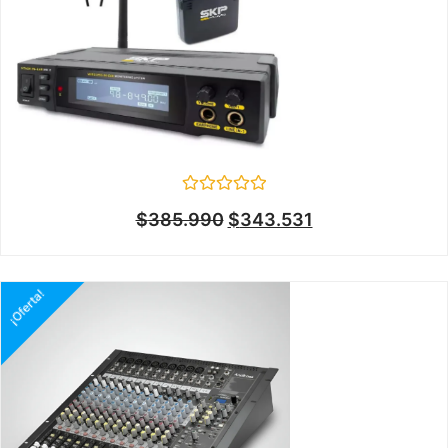
Valorado
$
385.990
$
343.531
en
0
de
5
¡Oferta!