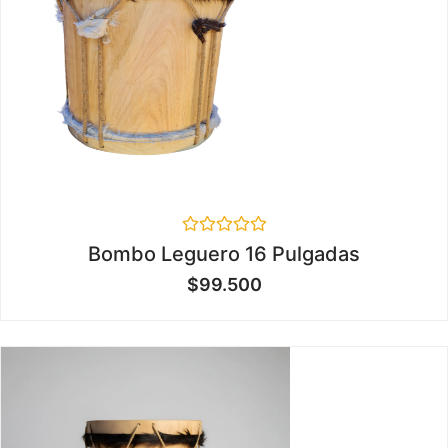
Valorado
Bombo Leguero 16 Pulgadas
en
0
$
99.500
de
5