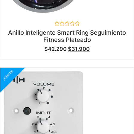
Valorado
Anillo Inteligente Smart Ring Seguimiento
en
Fitness Plateado
0
de
$
42.290
$
31.900
5
¡Oferta!