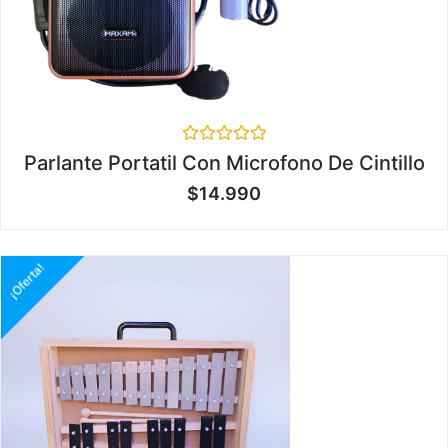
Valorado
Parlante Portatil Con Microfono De Cintillo
en
0
$
14.990
de
5
¡Oferta!