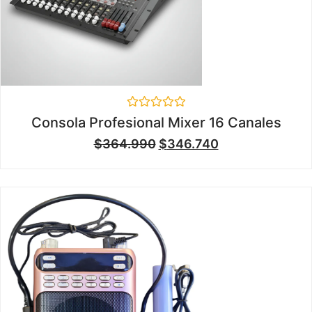
Valorado
Consola Profesional Mixer 16 Canales
en
0
$
364.990
$
346.740
de
5