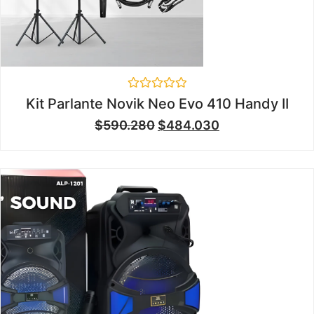
Valorado
Kit Parlante Novik Neo Evo 410 Handy II
en
0
$
590.280
$
484.030
de
5