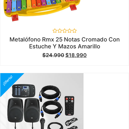
Valorado
Metalófono Rmx 25 Notas Cromado Con
en
Estuche Y Mazos Amarillo
0
de
$
24.990
$
18.990
5
¡Oferta!