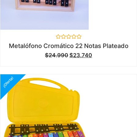
Valorado
Metalófono Cromático 22 Notas Plateado
en
0
$
24.990
$
23.740
de
5
¡Oferta!