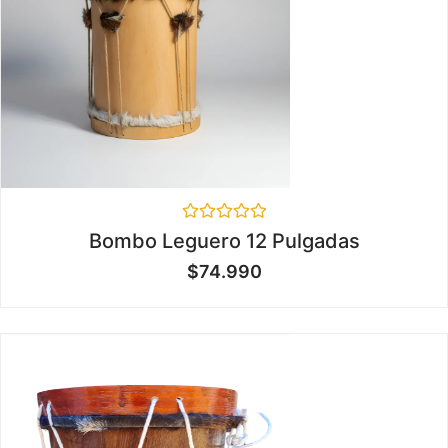
Valorado
Bombo Leguero 12 Pulgadas
en
0
$
74.990
de
5