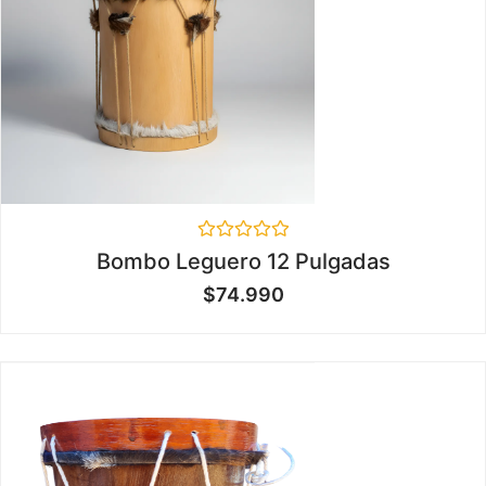
Valorado
Bombo Leguero 12 Pulgadas
en
0
$
74.990
de
5