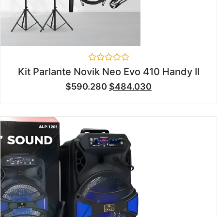
Valorado
Kit Parlante Novik Neo Evo 410 Handy II
en
0
$
590.280
$
484.030
de
5