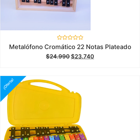
Valorado
Metalófono Cromático 22 Notas Plateado
en
0
$
24.990
$
23.740
de
5
¡Oferta!