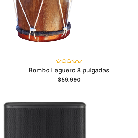
Valorado
Bombo Leguero 8 pulgadas
en
0
$
59.990
de
5