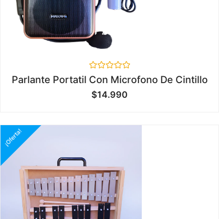
Valorado
Parlante Portatil Con Microfono De Cintillo
en
0
$
14.990
de
5
¡Oferta!