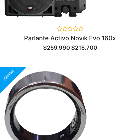
Valorado
Parlante Activo Novik Evo 160x
en
0
$
259.990
$
215.700
de
5
¡Oferta!