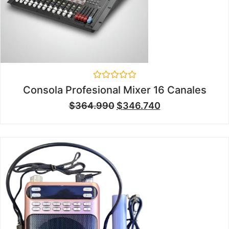
Valorado
Consola Profesional Mixer 16 Canales
en
0
$
364.990
$
346.740
de
5