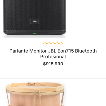
Valorado
Parlante Monitor JBL Eon715 Bluetooth
en
Profesional
0
de
$
915.990
5