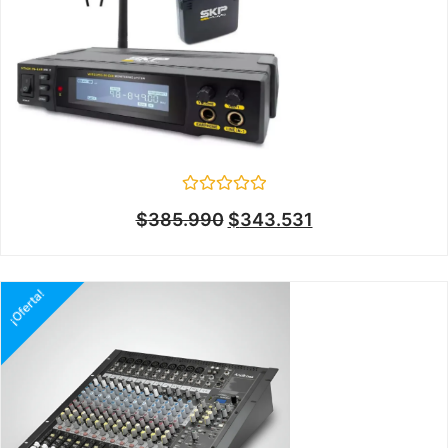
Valorado
$
385.990
$
343.531
en
0
de
5
¡Oferta!