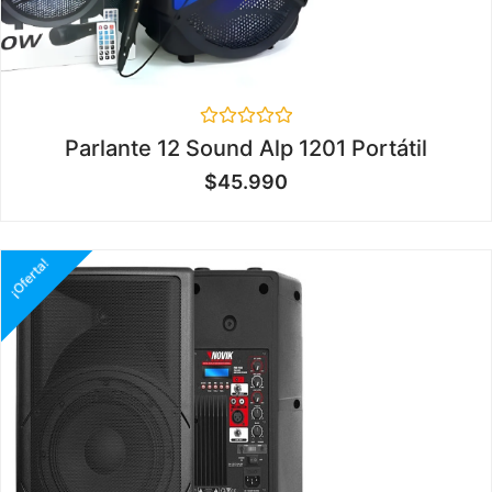
Valorado
Parlante 12 Sound Alp 1201 Portátil
en
0
$
45.990
de
5
¡Oferta!