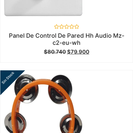
Valorado
Panel De Control De Pared Hh Audio Mz-
en
c2-eu-wh
0
de
$
80.740
$
79.900
5
Sin Stock