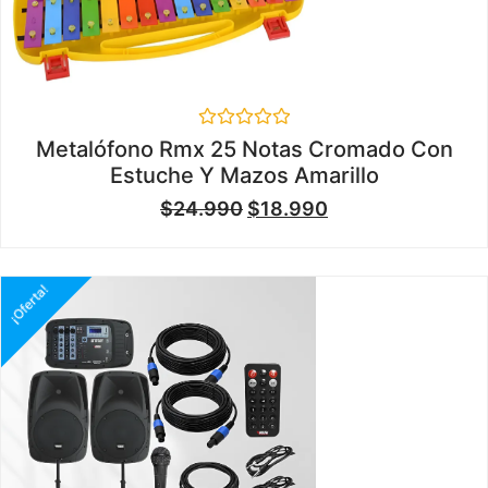
Valorado
Metalófono Rmx 25 Notas Cromado Con
en
Estuche Y Mazos Amarillo
0
de
$
24.990
$
18.990
5
¡Oferta!