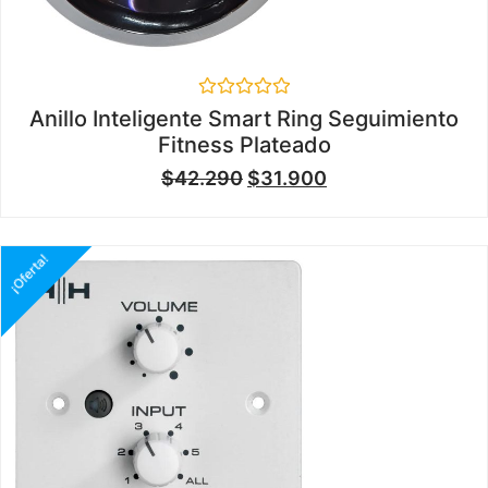
Valorado
Anillo Inteligente Smart Ring Seguimiento
en
Fitness Plateado
0
de
$
42.290
$
31.900
5
¡Oferta!