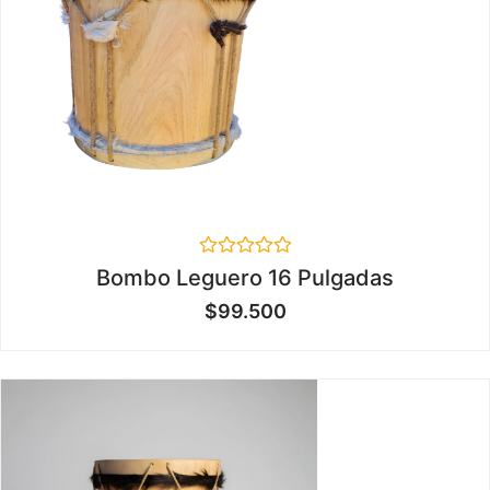
Valorado
Bombo Leguero 16 Pulgadas
en
0
$
99.500
de
5