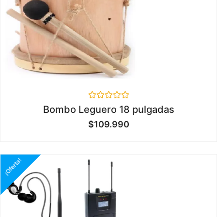
Valorado
Bombo Leguero 18 pulgadas
en
0
$
109.990
de
5
¡Oferta!