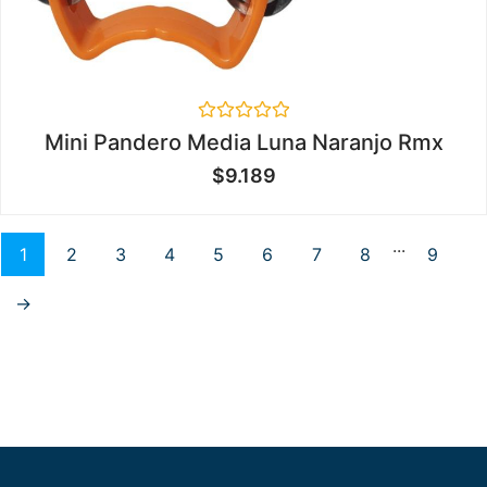
Valorado
Mini Pandero Media Luna Naranjo Rmx
en
0
$
9.189
de
5
...
1
2
3
4
5
6
7
8
9
→