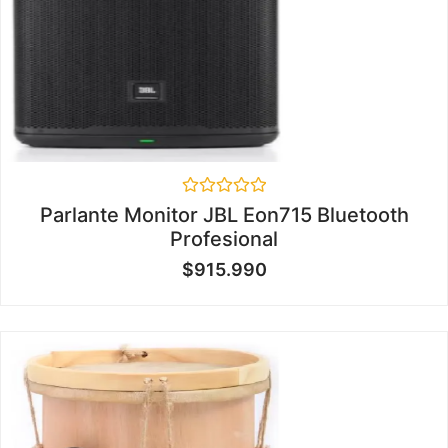
Valorado
Parlante Monitor JBL Eon715 Bluetooth
en
Profesional
0
de
$
915.990
5