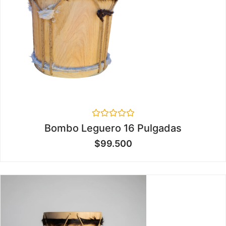
Valorado
Bombo Leguero 16 Pulgadas
en
0
$
99.500
de
5