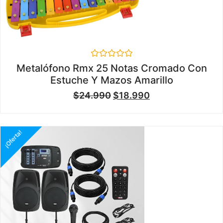
Valorado
Metalófono Rmx 25 Notas Cromado Con
en
Estuche Y Mazos Amarillo
0
de
$
24.990
$
18.990
5
¡Oferta!