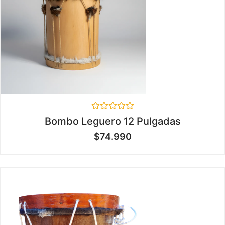
Valorado
Bombo Leguero 12 Pulgadas
en
0
$
74.990
de
5