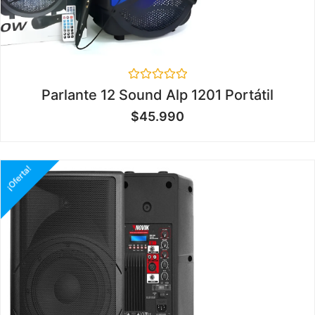
Valorado
Parlante 12 Sound Alp 1201 Portátil
en
0
$
45.990
de
5
¡Oferta!