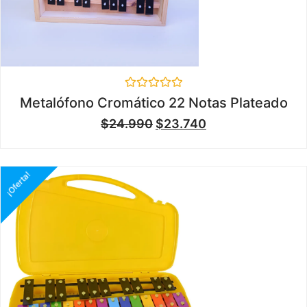
Valorado
Metalófono Cromático 22 Notas Plateado
en
0
$
24.990
$
23.740
de
5
¡Oferta!