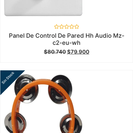
Valorado
Panel De Control De Pared Hh Audio Mz-
en
c2-eu-wh
0
de
$
80.740
$
79.900
5
Sin Stock