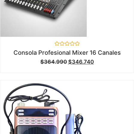
Valorado
Consola Profesional Mixer 16 Canales
en
0
$
364.990
$
346.740
de
5