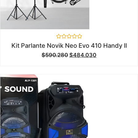
Valorado
Kit Parlante Novik Neo Evo 410 Handy II
en
0
$
590.280
$
484.030
de
5