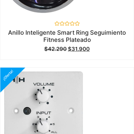
Valorado
Anillo Inteligente Smart Ring Seguimiento
en
Fitness Plateado
0
de
$
42.290
$
31.900
5
¡Oferta!