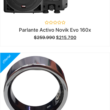
Valorado
Parlante Activo Novik Evo 160x
en
0
$
259.990
$
215.700
de
5
¡Oferta!