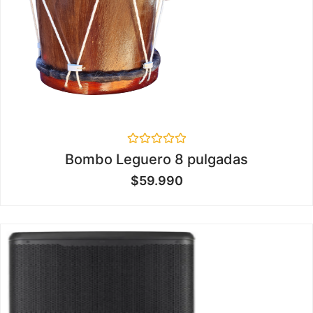
Valorado
Bombo Leguero 8 pulgadas
en
0
$
59.990
de
5