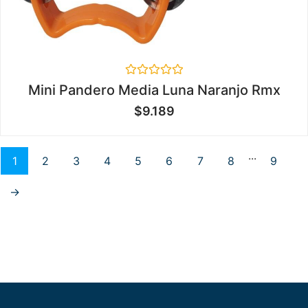
Valorado
Mini Pandero Media Luna Naranjo Rmx
en
0
$
9.189
de
5
...
1
2
3
4
5
6
7
8
9
→