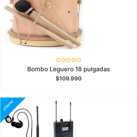
Valorado
Bombo Leguero 18 pulgadas
en
0
$
109.990
de
5
¡Oferta!