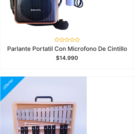
Valorado
Parlante Portatil Con Microfono De Cintillo
en
0
$
14.990
de
5
¡Oferta!