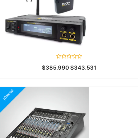
Valorado
$
385.990
$
343.531
en
0
de
5
¡Oferta!