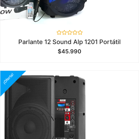
Valorado
Parlante 12 Sound Alp 1201 Portátil
en
0
$
45.990
de
5
¡Oferta!