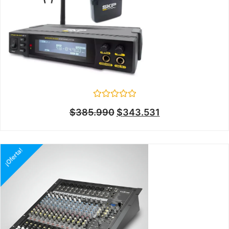
Valorado
$
385.990
$
343.531
en
0
de
5
¡Oferta!