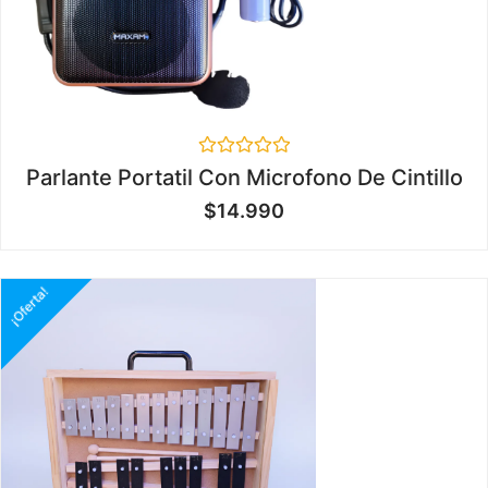
Valorado
Parlante Portatil Con Microfono De Cintillo
en
0
$
14.990
de
5
¡Oferta!