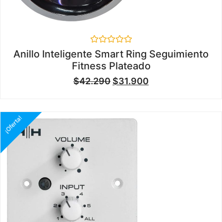
Valorado
Anillo Inteligente Smart Ring Seguimiento
en
Fitness Plateado
0
de
$
42.290
$
31.900
5
¡Oferta!