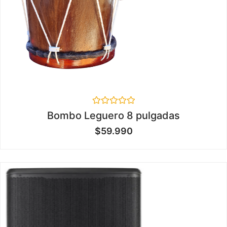
Valorado
Bombo Leguero 8 pulgadas
en
0
$
59.990
de
5