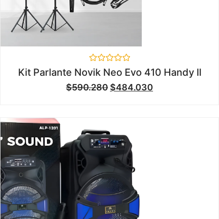
Valorado
Kit Parlante Novik Neo Evo 410 Handy II
en
0
$
590.280
$
484.030
de
5