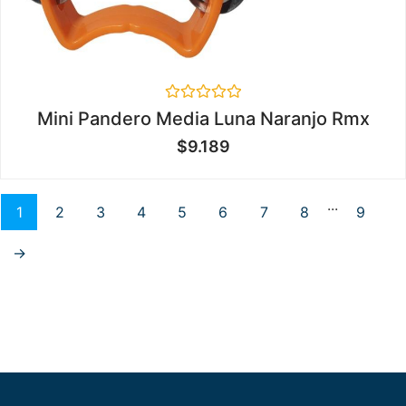
Valorado
Mini Pandero Media Luna Naranjo Rmx
en
0
$
9.189
de
5
...
1
2
3
4
5
6
7
8
9
→