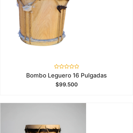
Valorado
Bombo Leguero 16 Pulgadas
en
0
$
99.500
de
5