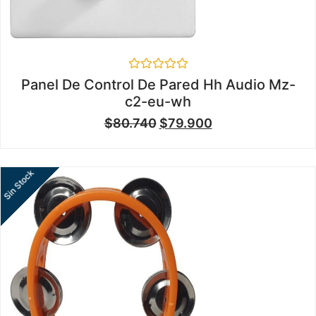
Valorado
Panel De Control De Pared Hh Audio Mz-
en
c2-eu-wh
0
de
$
80.740
$
79.900
5
Sin Stock