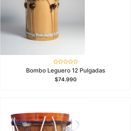
Valorado
Bombo Leguero 12 Pulgadas
en
0
$
74.990
de
5