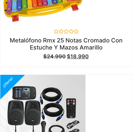
Valorado
Metalófono Rmx 25 Notas Cromado Con
en
Estuche Y Mazos Amarillo
0
de
$
24.990
$
18.990
5
¡Oferta!