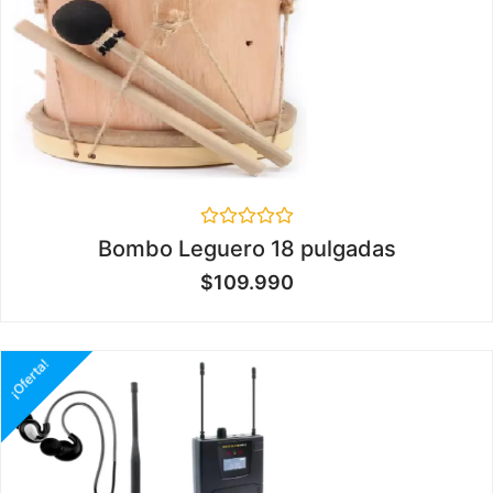
Valorado
Bombo Leguero 18 pulgadas
en
0
$
109.990
de
5
¡Oferta!