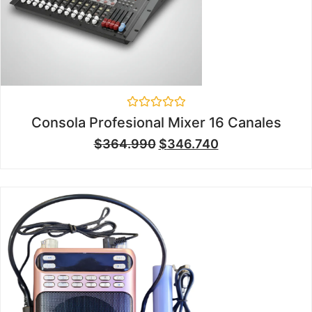
Valorado
Consola Profesional Mixer 16 Canales
en
0
$
364.990
$
346.740
de
5