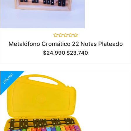
Valorado
Metalófono Cromático 22 Notas Plateado
en
0
$
24.990
$
23.740
de
5
¡Oferta!