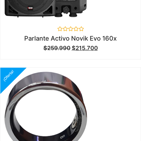
Valorado
Parlante Activo Novik Evo 160x
en
0
$
259.990
$
215.700
de
5
¡Oferta!