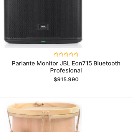
Valorado
Parlante Monitor JBL Eon715 Bluetooth
en
Profesional
0
de
$
915.990
5