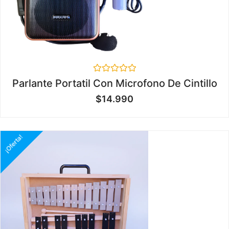
Valorado
Parlante Portatil Con Microfono De Cintillo
en
0
$
14.990
de
5
¡Oferta!