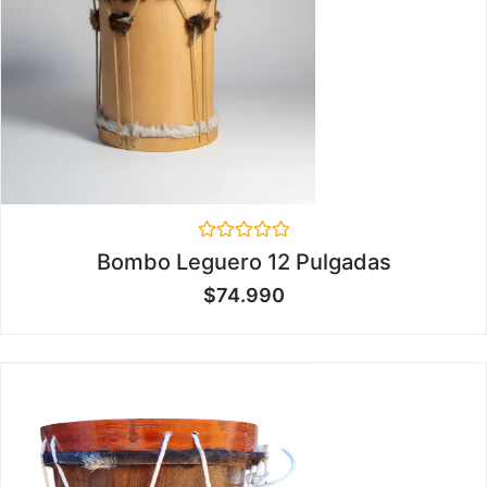
Valorado
Bombo Leguero 12 Pulgadas
en
0
$
74.990
de
5