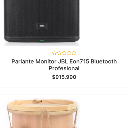
Valorado
Parlante Monitor JBL Eon715 Bluetooth
en
Profesional
0
de
$
915.990
5