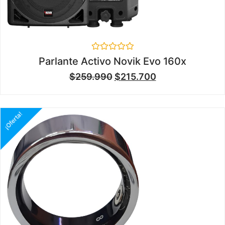
Valorado
Parlante Activo Novik Evo 160x
en
0
$
259.990
$
215.700
de
5
¡Oferta!