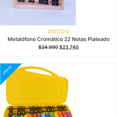
Valorado
Metalófono Cromático 22 Notas Plateado
en
0
$
24.990
$
23.740
de
5
¡Oferta!