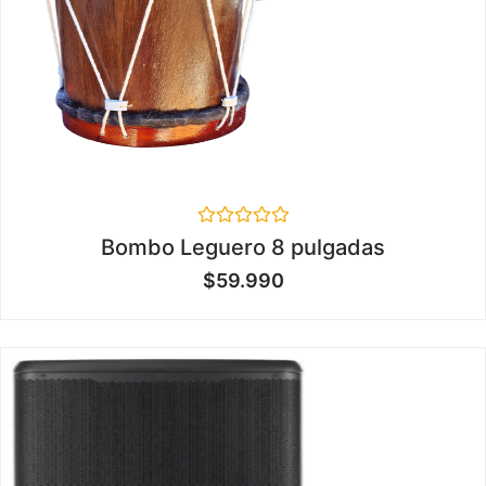
Valorado
Bombo Leguero 8 pulgadas
en
0
$
59.990
de
5