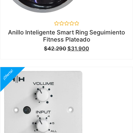
Valorado
Anillo Inteligente Smart Ring Seguimiento
en
Fitness Plateado
0
de
$
42.290
$
31.900
5
¡Oferta!