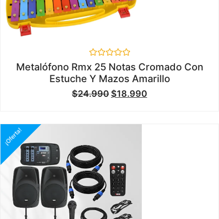
Valorado
Metalófono Rmx 25 Notas Cromado Con
en
Estuche Y Mazos Amarillo
0
de
$
24.990
$
18.990
5
¡Oferta!