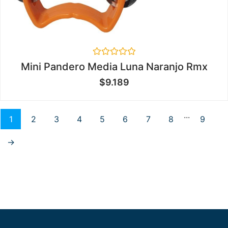
Valorado
Mini Pandero Media Luna Naranjo Rmx
en
0
$
9.189
de
5
...
1
2
3
4
5
6
7
8
9
→