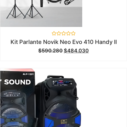
Valorado
Kit Parlante Novik Neo Evo 410 Handy II
en
0
$
590.280
$
484.030
de
5