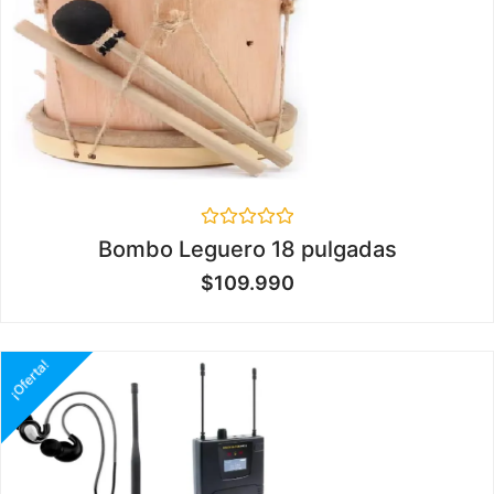
Valorado
Bombo Leguero 18 pulgadas
en
0
$
109.990
de
5
¡Oferta!