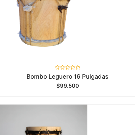
Valorado
Bombo Leguero 16 Pulgadas
en
0
$
99.500
de
5