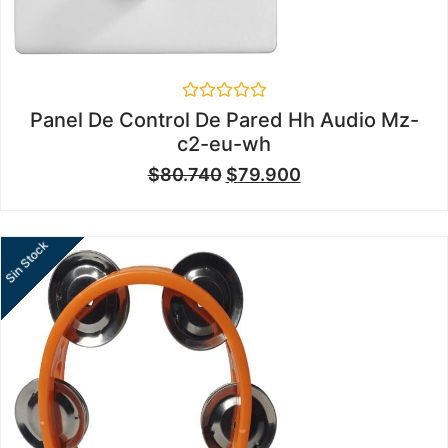
Valorado
Panel De Control De Pared Hh Audio Mz-
en
c2-eu-wh
0
de
$
80.740
$
79.900
5
Sin Stock