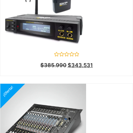
Valorado
$
385.990
$
343.531
en
0
de
5
¡Oferta!