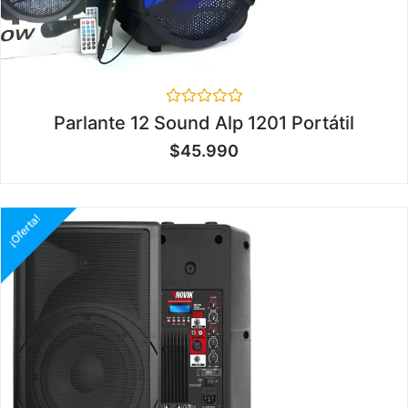
Valorado
Parlante 12 Sound Alp 1201 Portátil
en
0
$
45.990
de
5
¡Oferta!