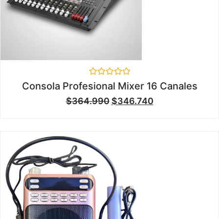
Valorado
Consola Profesional Mixer 16 Canales
en
0
$
364.990
$
346.740
de
5