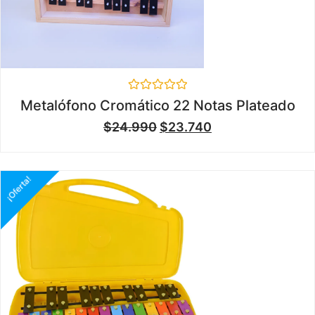
Valorado
Metalófono Cromático 22 Notas Plateado
en
0
$
24.990
$
23.740
de
5
¡Oferta!