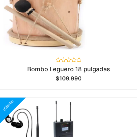
Valorado
Bombo Leguero 18 pulgadas
en
0
$
109.990
de
5
¡Oferta!