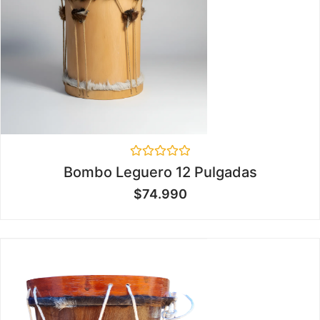
Valorado
Bombo Leguero 12 Pulgadas
en
0
$
74.990
de
5