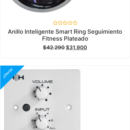
Valorado
Anillo Inteligente Smart Ring Seguimiento
en
Fitness Plateado
0
de
$
42.290
$
31.900
5
¡Oferta!