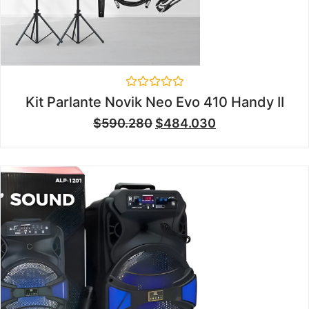
Valorado
Kit Parlante Novik Neo Evo 410 Handy II
en
0
$
590.280
$
484.030
de
5