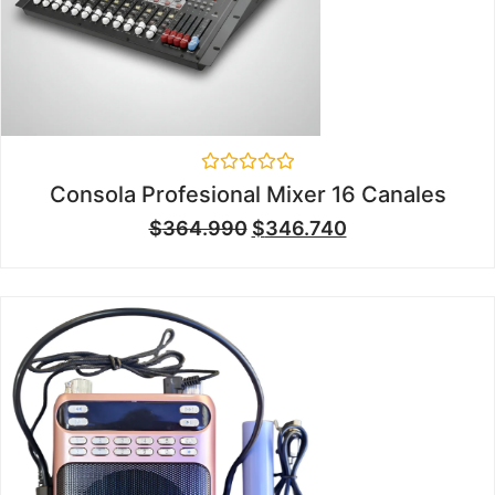
Valorado
Consola Profesional Mixer 16 Canales
en
0
$
364.990
$
346.740
de
5