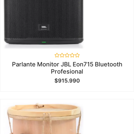
Valorado
Parlante Monitor JBL Eon715 Bluetooth
en
Profesional
0
de
$
915.990
5