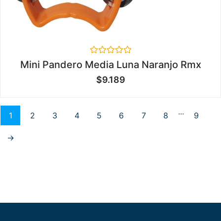
Valorado
Mini Pandero Media Luna Naranjo Rmx
en
0
$
9.189
de
5
...
1
2
3
4
5
6
7
8
9
→