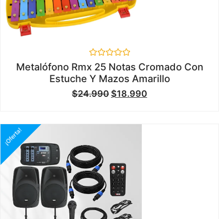
Valorado
Metalófono Rmx 25 Notas Cromado Con
en
Estuche Y Mazos Amarillo
0
de
$
24.990
$
18.990
5
¡Oferta!