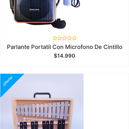
Valorado
Parlante Portatil Con Microfono De Cintillo
en
0
$
14.990
de
5
¡Oferta!