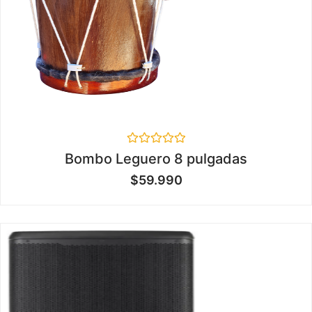
Valorado
Bombo Leguero 8 pulgadas
en
0
$
59.990
de
5