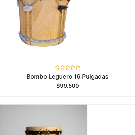
Valorado
Bombo Leguero 16 Pulgadas
en
0
$
99.500
de
5