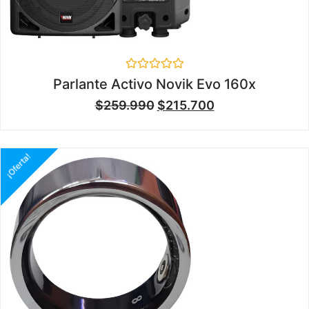
Valorado
Parlante Activo Novik Evo 160x
en
0
$
259.990
$
215.700
de
5
¡Oferta!