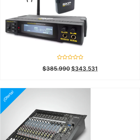
Valorado
$
385.990
$
343.531
en
0
de
5
¡Oferta!