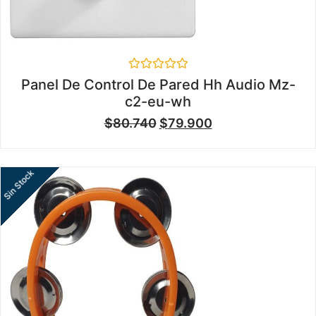
Valorado
Panel De Control De Pared Hh Audio Mz-
en
c2-eu-wh
0
de
$
80.740
$
79.900
5
Sin Stock