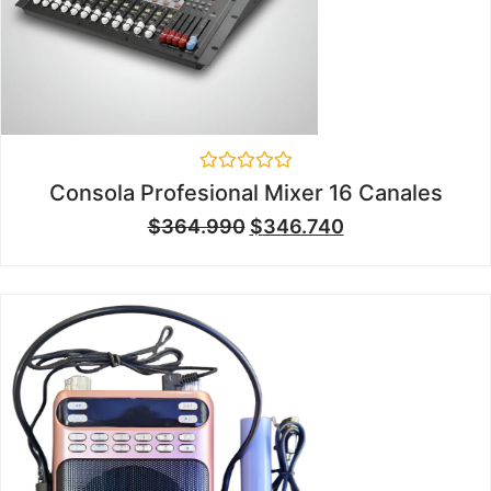
Valorado
Consola Profesional Mixer 16 Canales
en
0
$
364.990
$
346.740
de
5