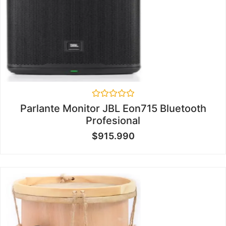
Valorado
Parlante Monitor JBL Eon715 Bluetooth
en
Profesional
0
de
$
915.990
5