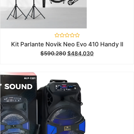
Valorado
Kit Parlante Novik Neo Evo 410 Handy II
en
0
$
590.280
$
484.030
de
5