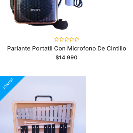
Valorado
Parlante Portatil Con Microfono De Cintillo
en
0
$
14.990
de
5
¡Oferta!