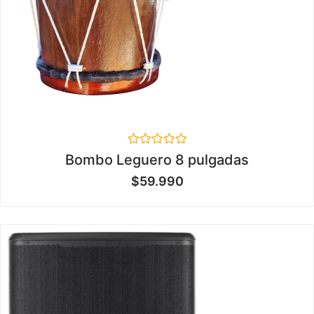
Valorado
Bombo Leguero 8 pulgadas
en
0
$
59.990
de
5