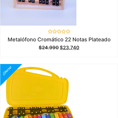
Valorado
Metalófono Cromático 22 Notas Plateado
en
0
$
24.990
$
23.740
de
5
¡Oferta!