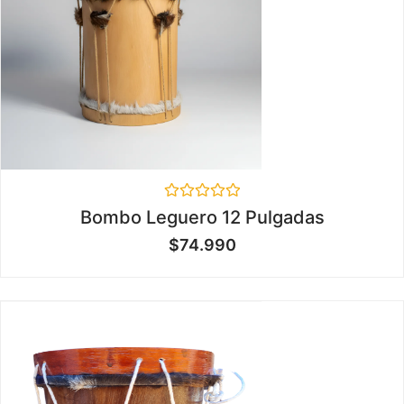
Valorado
Bombo Leguero 12 Pulgadas
en
0
$
74.990
de
5