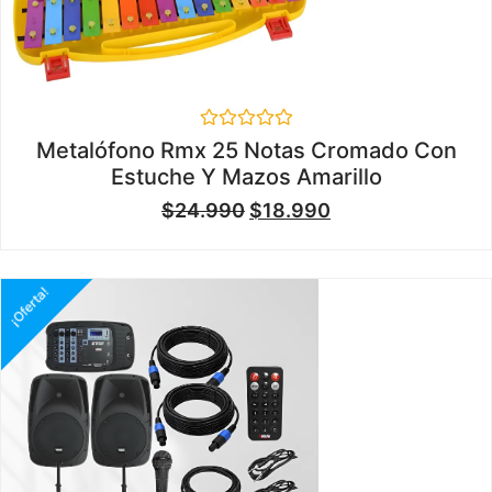
Valorado
Metalófono Rmx 25 Notas Cromado Con
en
Estuche Y Mazos Amarillo
0
de
$
24.990
$
18.990
5
¡Oferta!