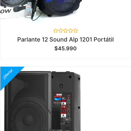
Valorado
Parlante 12 Sound Alp 1201 Portátil
en
0
$
45.990
de
5
¡Oferta!