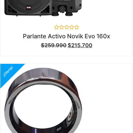
Valorado
Parlante Activo Novik Evo 160x
en
0
$
259.990
$
215.700
de
5
¡Oferta!