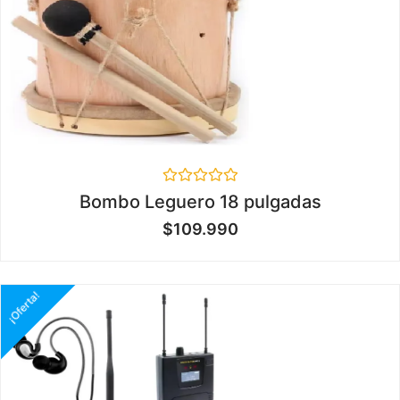
Valorado
Bombo Leguero 18 pulgadas
en
0
$
109.990
de
5
¡Oferta!