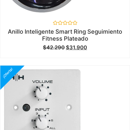
Valorado
Anillo Inteligente Smart Ring Seguimiento
en
Fitness Plateado
0
de
$
42.290
$
31.900
5
¡Oferta!