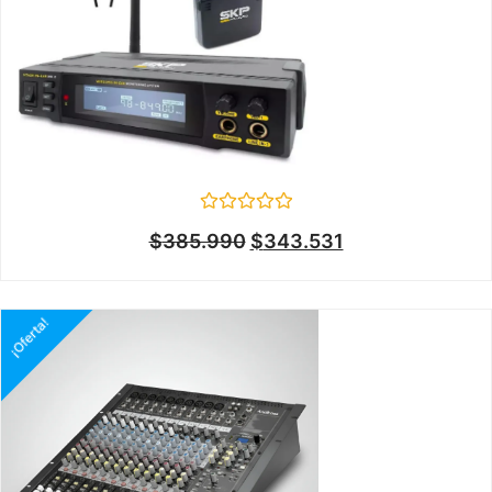
Valorado
$
385.990
$
343.531
en
0
de
5
¡Oferta!