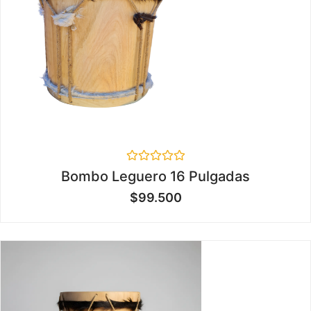
Valorado
Bombo Leguero 16 Pulgadas
en
0
$
99.500
de
5