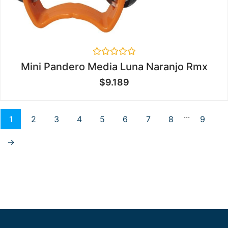
Valorado
Mini Pandero Media Luna Naranjo Rmx
en
0
$
9.189
de
5
...
1
2
3
4
5
6
7
8
9
→