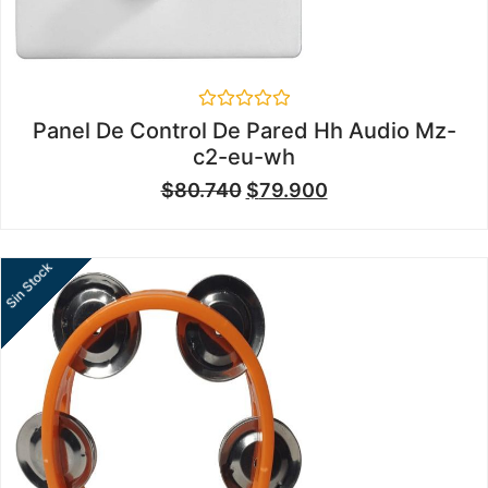
Valorado
Panel De Control De Pared Hh Audio Mz-
en
c2-eu-wh
0
de
$
80.740
$
79.900
5
Sin Stock