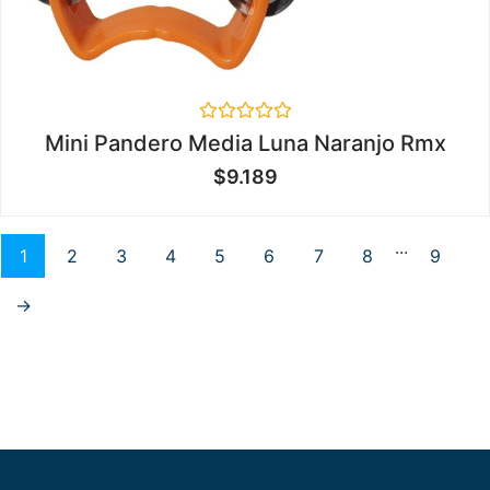
Valorado
Mini Pandero Media Luna Naranjo Rmx
en
0
$
9.189
de
5
...
1
2
3
4
5
6
7
8
9
→