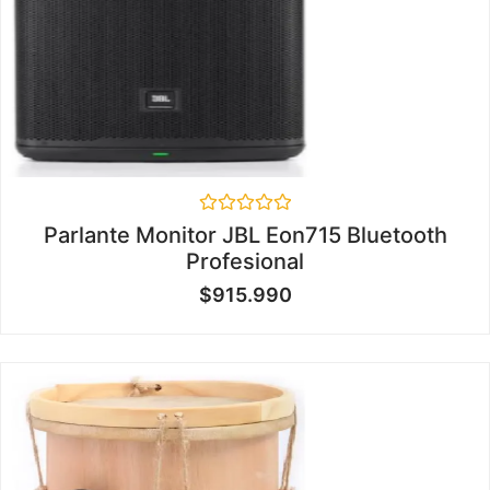
Valorado
Parlante Monitor JBL Eon715 Bluetooth
en
Profesional
0
de
$
915.990
5