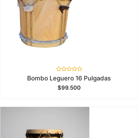
Valorado
Bombo Leguero 16 Pulgadas
en
0
$
99.500
de
5