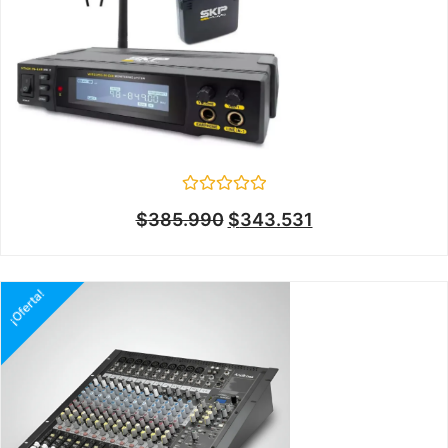
Valorado
$
385.990
$
343.531
en
0
de
5
¡Oferta!