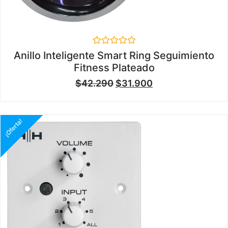
Valorado
Anillo Inteligente Smart Ring Seguimiento
en
Fitness Plateado
0
de
$
42.290
$
31.900
5
¡Oferta!