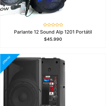
Valorado
Parlante 12 Sound Alp 1201 Portátil
en
0
$
45.990
de
5
¡Oferta!