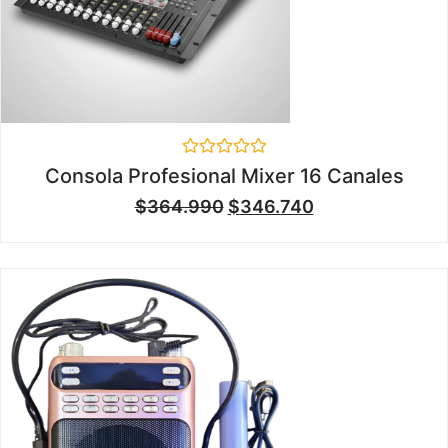
Valorado
Consola Profesional Mixer 16 Canales
en
0
$
364.990
$
346.740
de
5