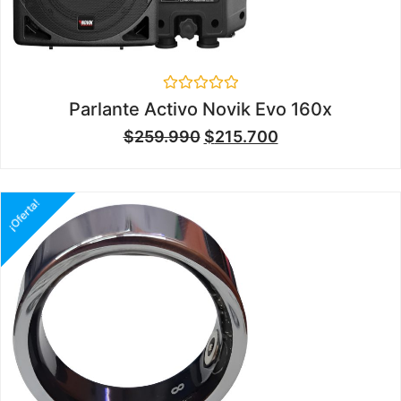
Valorado
Parlante Activo Novik Evo 160x
en
0
$
259.990
$
215.700
de
5
¡Oferta!