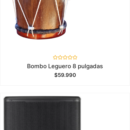
Valorado
Bombo Leguero 8 pulgadas
en
0
$
59.990
de
5