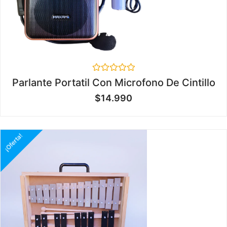
Valorado
Parlante Portatil Con Microfono De Cintillo
en
0
$
14.990
de
5
¡Oferta!