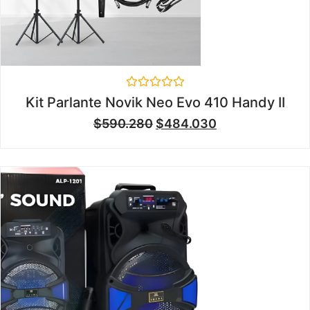
Valorado
Kit Parlante Novik Neo Evo 410 Handy II
en
0
$
590.280
$
484.030
de
5