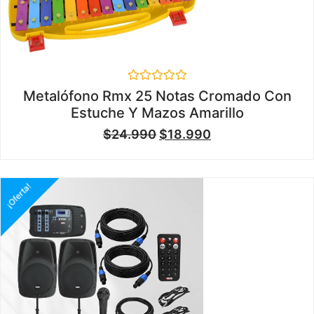
Valorado
Metalófono Rmx 25 Notas Cromado Con
en
Estuche Y Mazos Amarillo
0
de
$
24.990
$
18.990
5
¡Oferta!