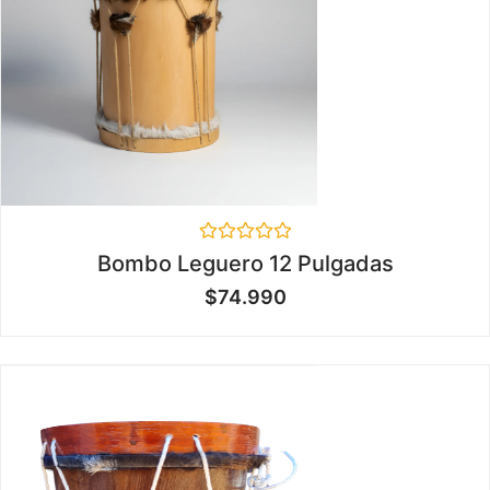
Valorado
Bombo Leguero 12 Pulgadas
en
0
$
74.990
de
5