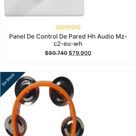
Valorado
Panel De Control De Pared Hh Audio Mz-
en
c2-eu-wh
0
de
$
80.740
$
79.900
5
Sin Stock