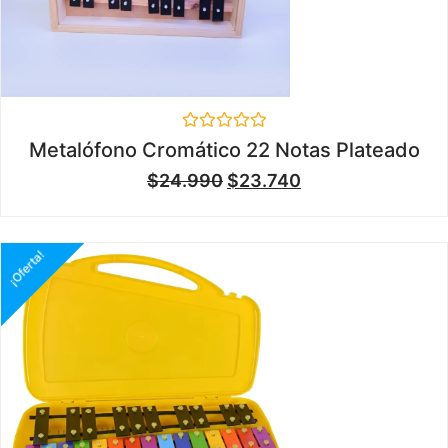
Valorado
Metalófono Cromático 22 Notas Plateado
en
0
$
24.990
$
23.740
de
5
¡Oferta!