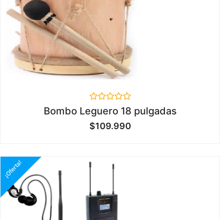
Valorado
Bombo Leguero 18 pulgadas
en
0
$
109.990
de
5
¡Oferta!